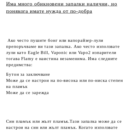
Има много обикновени запалки налични, но
понякога имате нужда от по-добра
Ако често пушите бонг или вапорайзер-лули
препоръчваме ви тази запалка.
Ако често използвате
лули като Eagle Bill, Vaponic или Vapo2 изпарители
тогава Flamy е наистина незаменима.
Има следните
предимства:
Бутон за заключване
Може да се настрои на по-висока или по-ниска степен
на пламък
Може да се зарежда
Син пламък или жълт пламък.Тази запалка може да се
настрои на син или жълт пламък. Когато използвате