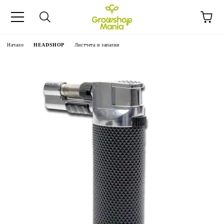
Начало
HEADSHOP
Листчета и запалки