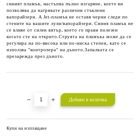
синият пламък, настъпва пълно изгаряне, което ви
позволява да нагрявате различни стъклени
вапорайзери. A Jet-пламък не оставя черни следи по
стените на вашите лули/вапорайзери. Синия пламък не
се влияе от силен вятър, което го прави полезен
когато сте на открито.Струята на пламъка може да се
регулира на по-висока или по-ниска степен, като се
използва "контролера" на дъното.Запалката се
презарежда през дъното.
Добави в желани
Купи на изплащане