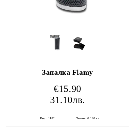
Запалка Flamy
€15.90
31.10лв.
Код:
1182
Тегло:
0.120
кг