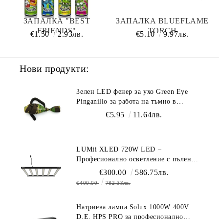
ЗАПАЛКА "BEST
ЗАПАЛКА BLUEFLAME
FRIENDS"
TORCH
€1.50
2.93лв.
€5.10
9.97лв.
Нови продукти:
Зелен LED фенер за ухо Green Eye
Pinganillo за работа на тъмно в
гроурум
€5.95
11.64лв.
LUMii XLED 720W LED –
Професионално осветление с пълен
спектър (1700 µmol/s)
€300.00
586.75лв.
€400.00
782.33лв.
Натриева лампа Solux 1000W 400V
D.E. HPS PRO за професионално