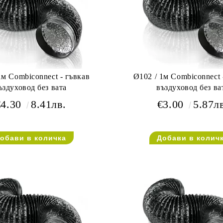
1м Combiconnect - гъвкав
Ø102 / 1м Combiconnect 
ъздуховод без вата
въздуховод без ва
€4.30
8.41лв.
€3.00
5.87л