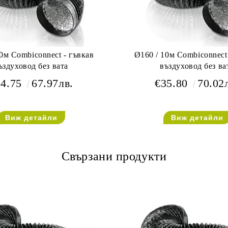
0м Combiconnect - гъвкав
Ø160 / 10м Combiconnect
ъздуховод без вата
въздуховод без ва
34.75
67.97лв.
€35.80
70.02
Виж детайли
Виж детайли
Свързани продукти