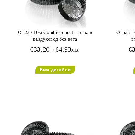
Ø127 / 10м Combiconnect - гъвкав
Ø152 / 1
въздуховод без вата
в
€33.20
64.93лв.
€
Виж детайли