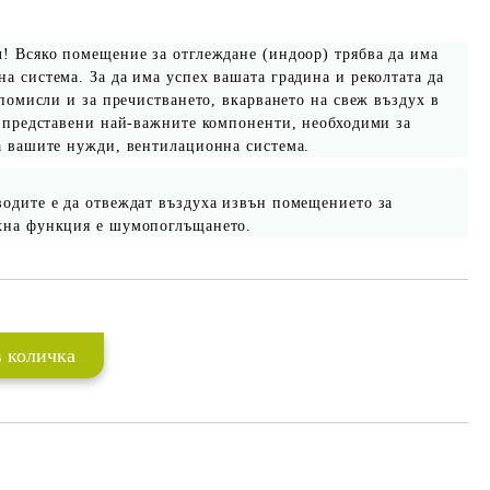
! Всяко помещение за отглеждане (индоор) трябва да има
а система. За да има успех вашата градина и реколтата да
 помисли и за пречистването, вкарването на свеж въздух в
а представени най-важните компоненти, необходими за
а вашите нужди, вентилационна система.
водите е да отвеждат въздуха извън помещението за
хна функция е шумопоглъщането.