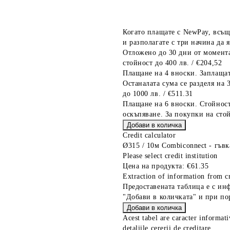
Когато плащате с NewPay, всъщ
и разполагате с три начина да я
Отложено до 30 дни от момента
стойност до 400 лв. / €204,52
Плащане на 4 вноски. Заплащат
Останалата сума се разделя на 
до 1000 лв. / €511.31
Плащане на 6 вноски. Стойност
оскъпяване. За покупки на стой
Credit calculator
Ø315 / 10м Combiconnect - гъвк
Please select credit institution
Цена на продукта:
€61.35
Extraction of information from cr
Предоставената таблица е с ин
"Добави в количката" и при по
Acest tabel are caracter informat
detaliile cererii de creditare.