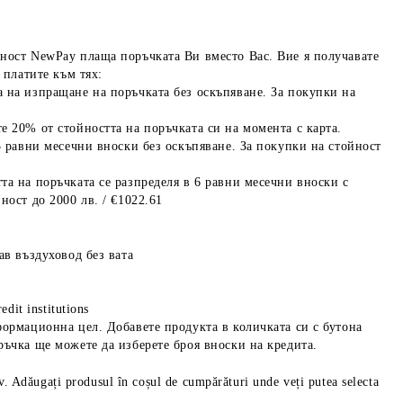
ност NewPay плаща поръчката Ви вместо Вас. Вие я получавате
 платите към тях:
 на изпращане на поръчката без оскъпяване. За покупки на
е 20% от стойността на поръчката си на момента с карта.
3 равни месечни вноски без оскъпяване. За покупки на стойност
та на поръчката се разпределя в 6 равни месечни вноски с
ност до 2000 лв. / €1022.61
ав въздуховод без вата
edit institutions
формационна цел. Добавете продукта в количката си с бутона
ръчка ще можете да изберете броя вноски на кредита.
iv. Adăugați produsul în coșul de cumpărături unde veți putea selecta