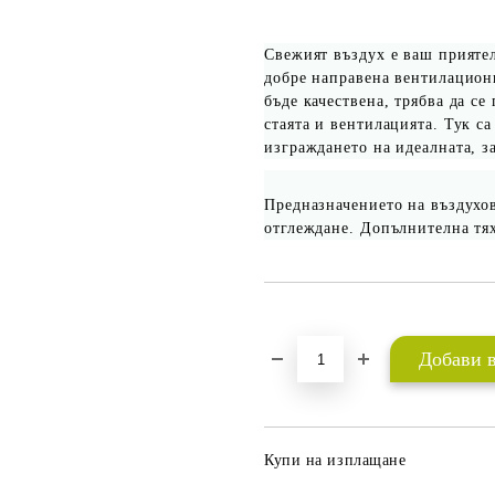
Свежият въздух е ваш приятел
добре направена вентилационн
бъде качествена, трябва да се
стаята и вентилацията. Тук с
изграждането на идеалната, з
Предназначението на въздухо
отглеждане. Допълнителна тя
Добави в желани
Купи на изплащане