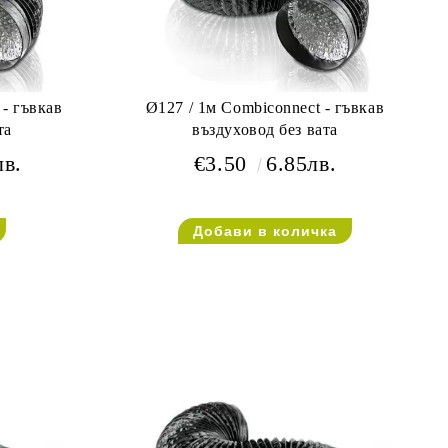
 - гъвкав
Ø127 / 1м Combiconnect - гъвкав
та
въздуховод без вата
лв.
€3.50
6.85лв.