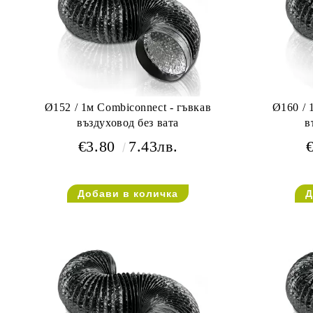
Ø152 / 1м Combiconnect - гъвкав
Ø160 / 
въздуховод без вата
в
€3.80
7.43лв.