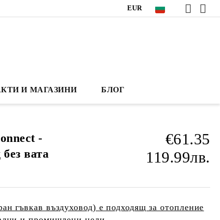
EUR
КТИ И МАГАЗИНИ
БЛОГ
€61.35
onnect -
 без вата
119.99лв.
ан гъвкав въздуховод) е подходящ за отопление
нални и промишлени цели