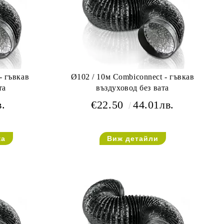
- гъвкав
Ø102 / 10м Combiconnect - гъвкав
та
въздуховод без вата
в.
€22.50
44.01лв.
Виж детайли