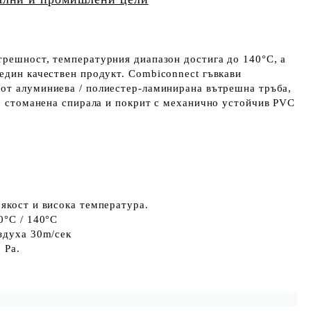
трешност, температурния диапазон достига до 140°С, а
 един качествен продукт.
Combiconnect гъвкави
я
от алуминиева / полиестер-ламинирана вътрешна тръба,
, стоманена спирала и покрит с
механично устойчив PVC
якост и висока температура.
0°C / 140°C
здуха 30m/сек
 Pa.