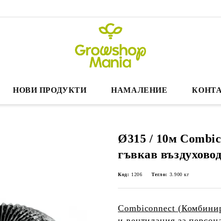
НОВИ ПРОДУКТИ
НАМАЛЕНИЕ
КОНТА
Ø315 / 10м Combic
гъвкав въздуховод
Код:
1206
Тегло:
3.900
кг
Combiconnect (Комбинир
и вентилация за персо