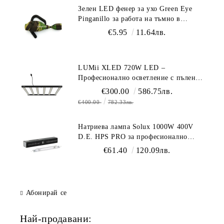
Зелен LED фенер за ухо Green Eye
Pinganillo за работа на тъмно в
гроурум
€5.95
11.64лв.
LUMii XLED 720W LED –
Професионално осветление с пълен
спектър (1700 µmol/s)
€300.00
586.75лв.
€400.00
782.33лв.
Натриева лампа Solux 1000W 400V
D.E. HPS PRO за професионално
осветление
€61.40
120.09лв.
Абонирай се
Най-продавани: