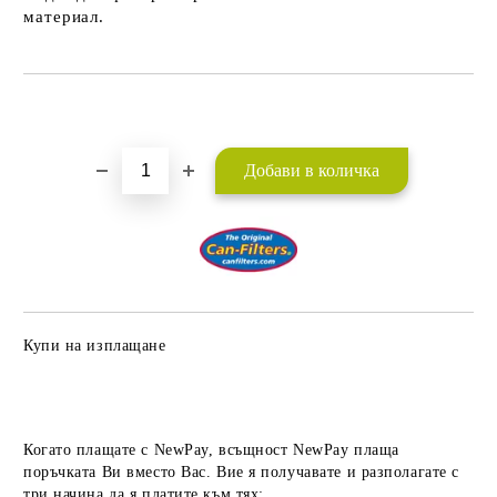
материал.
Добави в желани
Купи на изплащане
Когато плащате с NewPay, всъщност NewPay плаща
поръчката Ви вместо Вас. Вие я получавате и разполагате с
три начина да я платите към тях: