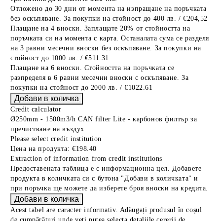
Отложено до 30 дни от момента на изпращане на поръчката
без оскъпяване. За покупки на стойност до 400 лв. / €204,52
Плащане на 4 вноски. Заплащате 20% от стойността на
поръчката си на момента с карта. Останалата сума се разделя
на 3 равни месечни вноски без оскъпяване. За покупки на
стойност до 1000 лв. / €511.31
Плащане на 6 вноски. Стойността на поръчката се
разпределя в 6 равни месечни вноски с оскъпяване. За
покупки на стойност до 2000 лв. / €1022.61
Credit calculator
Ø250mm - 1500m3/h CAN filter Lite - карбонов филтър за
пречистване на въздух
Please select credit institution
Цена на продукта:
€198.40
Extraction of information from credit institutions
Предоставената таблица е с информационна цел. Добавете
продукта в количката си с бутона "Добави в количката" и
при поръчка ще можете да изберете броя вноски на кредита.
Acest tabel are caracter informativ. Adăugați produsul în coșul
de cumpărături unde veți putea selecta detaliile cererii de