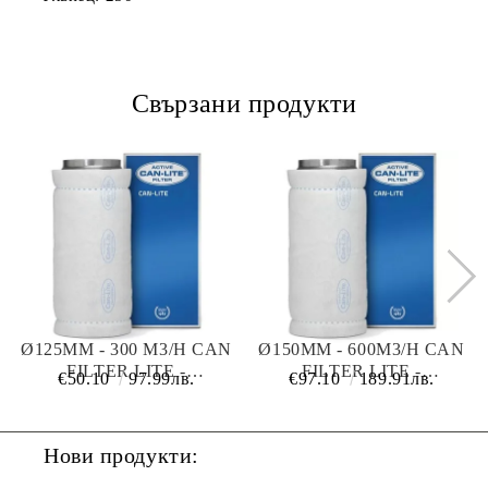
Свързани продукти
Ø125MM - 300 M3/H CAN
Ø150MM - 600M3/H CAN
FILTER LITE -
FILTER LITE -
€50.10
97.99лв.
€97.10
189.91лв.
КАРБОНОВ ФИЛТЪР ЗА
КАРБОНОВ ФИЛТЪР ЗА
ПРЕЧИСТВАНЕ НА
ПРЕЧИСТВАНЕ НА
ВЪЗДУХ
ВЪЗДУХ
Нови продукти: