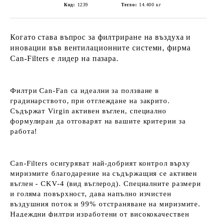
Код:
1239
Тегло:
14.400
кг
Когато става въпрос за филтриране на въздуха и
иновации във вентилационните системи, фирма
Can-Filters е лидер на пазара.
Филтри
Can-Fan
са идеални за ползване в
градинарството,
при отглеждане на закрито.
Съдържат Virgin а
ктивен въглен, специално
формулиран да отговарят на вашите критерии за
работа!
Can-Filters осигуряват най-добрият контрол върху
миризмите благодарение на съдържащия се активен
въглен - CKV-4 (вид въглерод).
Специалните размери
и
голяма повърхност, дава напълно изчистен
въздушния поток и 99% отстраняване на миризмите.
Надеждни филтри изработени от висококачествен