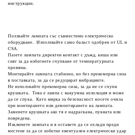
инструкции.
Ползвайте лампата със съвместимо електрическо
оборудване. Използвайте само баласт одобрен от UL и
CSA.
Пазете лампата директен контакт с дъжд, киша или
сняг за да избегнете счупване от температурната
промяна.
Монтирайте лампата стабилно, но без прекомерна сила
в поставката, за да се редуцират вибрациите.
Не използвайте прекомерна сила, за да не се счупи
крушката. Това е лампа с вакуумна излолация и може
да се спука. Като мярка за безопасност носете очила
при монтирането или демонтирането на лампата.
Заменете крушката ако тя е надраскана, пукната или
повредена.
Изключете лампата и я оставете да се охлади преди
местене за да се избегне евентуален електрически удар