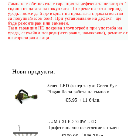
Лампата е обезпечена с гаранция за дефекти за период от 1
година от датата на покупката. По време на този период,
уредът може да бъде върнат на продавача с доказателство
за покупка(касов бон). При установяване на дефект, ще
бъде ремонтиран или заменен.
Тази гаранция
НЕ
покрива злоупотреби при употреба на
уреда, случайни повреди(изтърване, намокряне), ремонт от
неоторизирани лица.
Нови продукти:
Зелен LED фенер за ухо Green Eye
Pinganillo за работа на тъмно в
гроурум
€5.95
11.64лв.
LUMii XLED 720W LED –
Професионално осветление с пълен
спектър (1700 µmol/s)
€300.00
586.75лв.