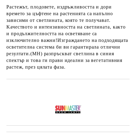
Растежът, плодовете, издръжливостта и дори
времето за цъфтене на растенията са напълно
зависими от светлината, която те получават.
Kачеството и интензивността на светлината, както
и продължителността на осветяване са
изключително важни!Изграждането на подходящата
осветителна система би ви гарантирала отлични
резултати.(MH) разпръскват светлина в синия
спектър и това ги прави идеални за вегетативния
растеж, през цялата фаза.
Добави в желани