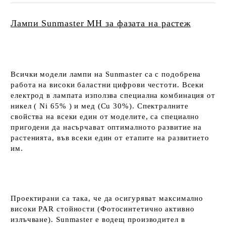
Лампи Sunmaster MH за фазата на растеж
Всички модели лампи на
Sunmaste
r са с подобрена
работа на високи баластни цифрови честоти. Всеки
електрод в лампата използва
специална комбинация от
никел ( Ni 65% ) и мед (Cu 30%)
. Спектралните
свойства на всеки един от моделите, са специално
пригодени да насърчават оптималното развитие на
растенията, във всеки един от етапите на развитието
им.
Проектирани са така, че да осигуряват максимално
високи PAR стойности
(Фотосинтетично активно
излъчване)
. Sunmaster е водещ производител в