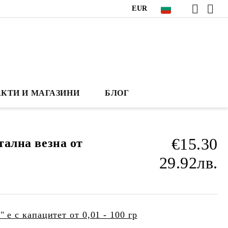
EUR
КТИ И МАГАЗИНИ
БЛОГ
€15.30
итална везна от
29.92лв.
 е с капацитет от 0,01 - 100 гр