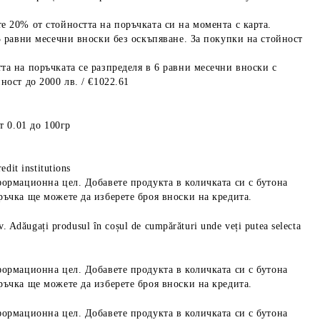
е 20% от стойността на поръчката си на момента с карта.
3 равни месечни вноски без оскъпяване. За покупки на стойност
та на поръчката се разпределя в 6 равни месечни вноски с
ност до 2000 лв. / €1022.61
т 0.01 до 100гр
edit institutions
формационна цел. Добавете продукта в количката си с бутона
ръчка ще можете да изберете броя вноски на кредита.
iv. Adăugați produsul în coșul de cumpărături unde veți putea selecta
формационна цел. Добавете продукта в количката си с бутона
ръчка ще можете да изберете броя вноски на кредита.
формационна цел. Добавете продукта в количката си с бутона