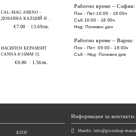
Работно време – София:
CAL-MAG AMINO -
Пон - Пет:10:00 - 19:00ч
ДОБАВКА КАЛЦИЙ И
Съб:10:00 - 18:00ч
МАГНЕЗИЙ
€7.00
13.69лв.
Нед: Почивен ден
Работно време – Варна:
Пон - Пет: 09:00 - 18:00ч
НАСИПЕН КЕРАМЗИТ
CANNA 8/16ММ 1L
Съб -
Нед
:
Почивни дни
€0.80
1.56лв.
Информация за контакти:
Имейл:
info@growshop-mani
БЛОГ