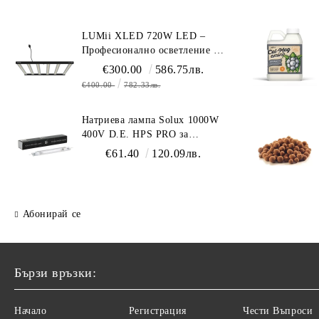
LUMii XLED 720W LED –
Професионално осветление с
пълен спектър (1700 µmol/s)
€300.00
586.75лв.
€400.00
782.33лв.
Натриева лампа Solux 1000W
400V D.E. HPS PRO за
професионално осветление
€61.40
120.09лв.
Абонирай се
Бързи връзки:
Начало
Регистрация
Чести Въпроси