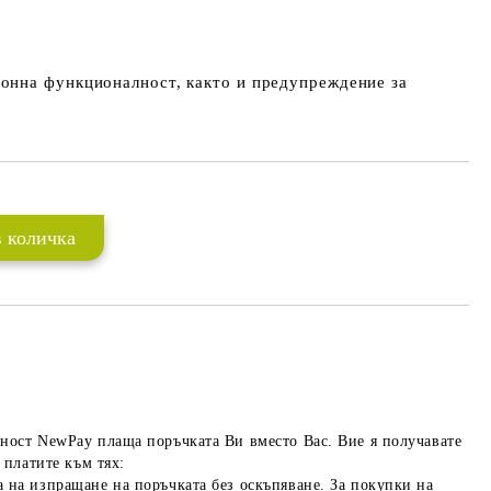
ионна
функционалност,
както и предупреждение за
ност NewPay плаща поръчката Ви вместо Вас. Вие я получавате
 платите към тях:
 на изпращане на поръчката без оскъпяване. За покупки на