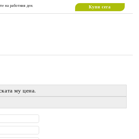
те на работния ден.
ската му цена
.