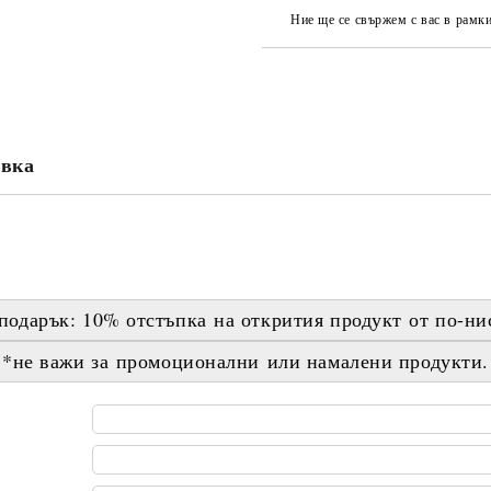
Ние ще се свържем с вас в рамки
авка
подарък:
10% отстъпка
на открития продукт
от по-ни
*не важи за промоционални или намалени продукти.