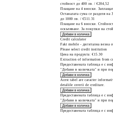
стойност до 400 лв. / €204,52
Плащане на 4 вноски. Заплащат
Останалата сума се разделя на 
до 1000 лв. / €511.31
Плащане на 6 вноски. Стойност
оскъпяване. За покупки на стой
Credit calculator
Fakt mobile - дигитална везна о
Please select credit institution
Цена на продукта:
€15.30
Extraction of information from cr
Предоставената таблица е с ин
"Добави в количката" и при по
Acest tabel are caracter informat
detaliile cererii de creditare.
Предоставената таблица е с ин
"Добави в количката" и при по
Предоставената таблица е с ин