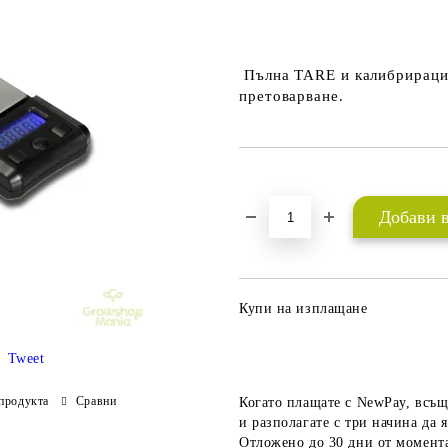
Пълна
TARE
и калибрирац
претоварване.
Добави в желани
Купи на изплащане
Tweet
продукта
Сравни
Когато плащате с NewPay, всъщ
и разполагате с три начина да я
Отложено до 30 дни от момента