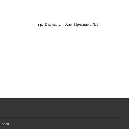
гр. Варна
, ул. Хан Пресиян, №1
a.com