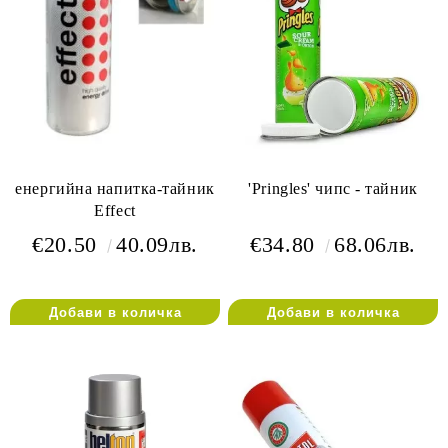
енергийна напитка-тайник
'Pringles' чипс - тайник
Effect
€20.50
40.09лв.
€34.80
68.06лв.