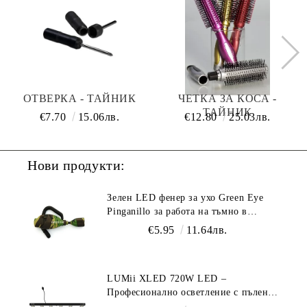
ОТВЕРКА - ТАЙНИК
ЧЕТКА ЗА КОСА -
ТАЙНИК
€7.70
15.06лв.
€12.80
25.03лв.
Нови продукти:
Зелен LED фенер за ухо Green Eye
Pinganillo за работа на тъмно в
гроурум
€5.95
11.64лв.
LUMii XLED 720W LED –
Професионално осветление с пълен
спектър (1700 µmol/s)