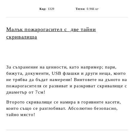
Код:
1329
Тегло:
0.966
кг
Малък пожарогасител с две тайни
скривалища
За съхранение на ценности, като например; пари,
бижута, документи, USB флашки и други неща, които
не
трябва да бъдат намерени! Винтовете на дъното на
пожарогасителя се развиват и разкриват скривалище с
диаметър от 7см!
Второто скривалище се намира в горивните касети,
които също се разглобяват.
Абсолютно безопасно,
тайно място!