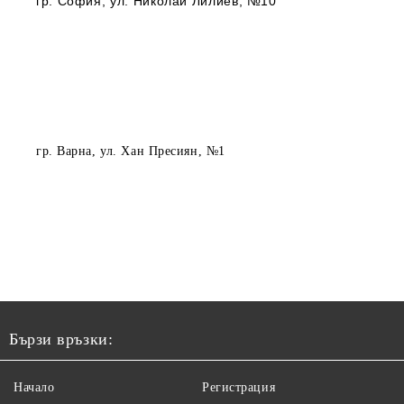
гр. София
, ул. Николай Лилиев, №10
гр. Варна
, ул. Хан Пресиян, №1
Бързи връзки:
Начало
Регистрация