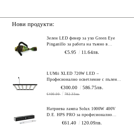
Нови продукти:
Зелен LED фенер за ухо Green Eye
Pinganillo за работа на тъмно в
гроурум
€5.95
11.64лв.
LUMii XLED 720W LED –
Професионално осветление с пълен
спектър (1700 µmol/s)
€300.00
586.75лв.
€400.00
782.33лв.
Натриева лампа Solux 1000W 400V
D.E. HPS PRO за професионално
осветление
€61.40
120.09лв.