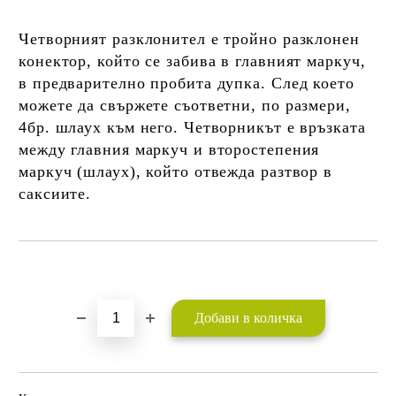
Четворният разклонител е тройно разклонен
конектор, който се забива в главният маркуч,
в предварително пробита дупка. След което
можете да свържете съответни, по размери,
4бр. шлаух към него. Четворникът е връзката
между главния маркуч и второстепения
маркуч (шлаух), който отвежда разтвор в
саксиите.
Добави в желани