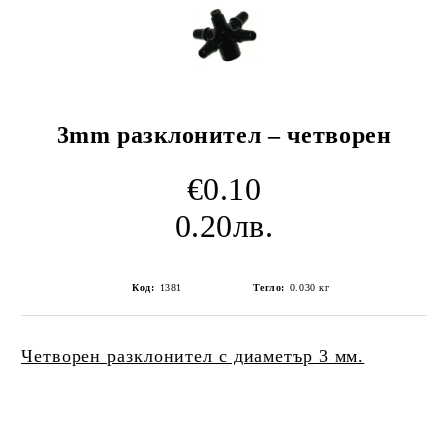
3mm разклонител – четворен
€0.10
0.20лв.
Код:
1381
Тегло:
0.030
кг
Четворен разклонител с диаметър 3 мм.