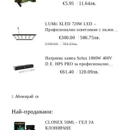
гроурум
€5.95
11.64лв.
LUMii XLED 720W LED –
Професионално осветление с пълен
спектър (1700 µmol/s)
€300.00
586.75лв.
€400.00
782.33лв.
Натриева лампа Solux 1000W 400V
D.E. HPS PRO за професионално
осветление
€61.40
120.09лв.
Абонирай се
Най-продавани:
CLONEX 50ML - ГЕЛ ЗА
КЛОНИРАНЕ