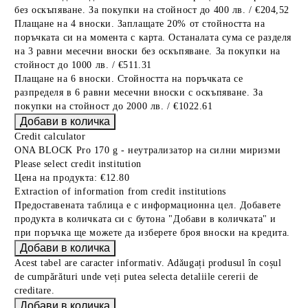
без оскъпяване. За покупки на стойност до 400 лв. / €204,52
Плащане на 4 вноски. Заплащате 20% от стойността на
поръчката си на момента с карта. Останалата сума се разделя
на 3 равни месечни вноски без оскъпяване. За покупки на
стойност до 1000 лв. / €511.31
Плащане на 6 вноски. Стойността на поръчката се
разпределя в 6 равни месечни вноски с оскъпяване. За
покупки на стойност до 2000 лв. / €1022.61
Credit calculator
ONA BLOCK Pro 170 g - неутрализатор на силни миризми
Please select credit institution
Цена на продукта:
€12.80
Extraction of information from credit institutions
Предоставената таблица е с информационна цел. Добавете
продукта в количката си с бутона "Добави в количката" и
при поръчка ще можете да изберете броя вноски на кредита.
Acest tabel are caracter informativ. Adăugați produsul în coșul
de cumpărături unde veți putea selecta detaliile cererii de
creditare.