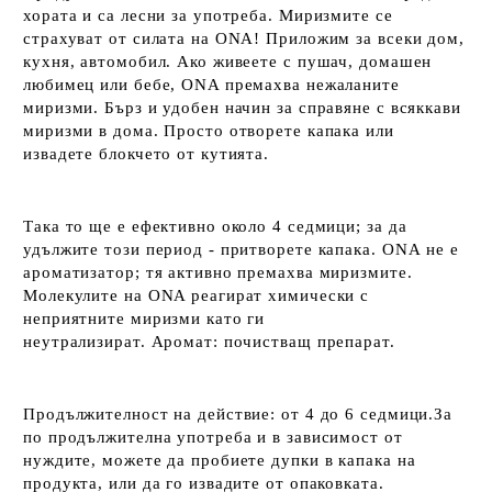
хората и са лесни за употреба. Миризмите се
страхуват от силата на ONA! Приложим за всеки дом,
кухня, автомобил. Ако живеете с пушач, домашен
любимец или бебе, ONA премахва нежаланите
миризми. Бърз и удобен начин за справяне с всяккави
миризми в дома. Просто отворете капака или
извадете блокчето от кутията.
Така то ще е ефективно около 4 седмици; за да
удължите този период - притворете капака. ONA не е
ароматизатор; тя активно премахва миризмите.
Молекулите на ONA реагират химически с
неприятните миризми като ги
неутрализират. Аромат: почистващ препарат.
Продължителност на действие: от 4 до 6 седмици.За
по продължителна употреба и в зависимост от
нуждите, можете да пробиете дупки в капака на
продукта, или да го извадите от опаковката.