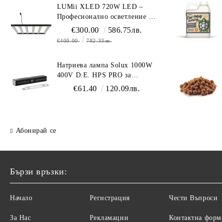
LUMii XLED 720W LED –
Професионално осветление с
пълен спектър (1700 µmol/s)
€300.00
586.75лв.
€400.00
782.33лв.
Натриева лампа Solux 1000W
400V D.E. HPS PRO за
професионално осветление
€61.40
120.09лв.
Абонирай се
Бързи връзки:
Начало
Регистрация
Чести Въпроси
За Нас
Рекламации
Контактна форм