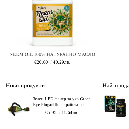
NEEM OIL 100% НАТУРАЛНО МАСЛО
ОТ НИЙМ – XPERT NUTRIENTS
€20.60
40.29лв.
Нови продукти:
Най-прод
Зелен LED фенер за ухо Green
Eye Pinganillo за работа на
тъмно в гроурум
€5.95
11.64лв.