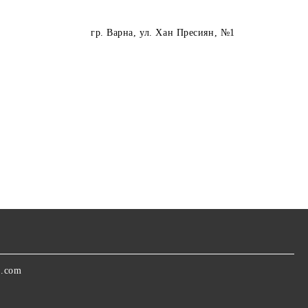
гр. Варна
, ул. Хан Пресиян, №1
a.com