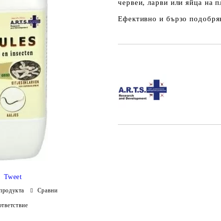
червеи, ларви или яйца на 
Ефективно и бързо подобря
Добави в желани
Tweet
продукта
Сравни
тветствие