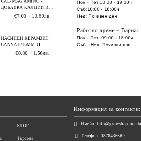
CAL-MAG AMINO -
Пон - Пет:10:00 - 19:00ч
ДОБАВКА КАЛЦИЙ И
Съб:10:00 - 18:00ч
МАГНЕЗИЙ
€7.00
13.69лв.
Нед: Почивен ден
Работно време – Варна:
Пон - Пет: 09:00 - 18:00ч
НАСИПЕН КЕРАМЗИТ
CANNA 8/16ММ 1L
Съб -
Нед
:
Почивни дни
€0.80
1.56лв.
Информация за контакти:
Имейл:
info@growshop-mani
БЛОГ
Телефон:
0878436669
а
Търсене