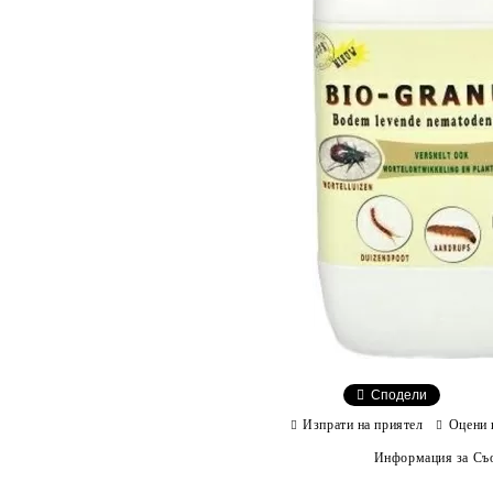
Сподели
Изпрати на приятел
Оцени 
Информация за Съо