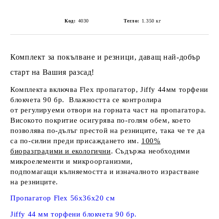
Код:
4030
Тегло:
1.350
кг
Комплект
за покълване и резници, даващ най-добър
старт на Вашия разсад!
Комплекта включва
Flex
пропагатор, Jiffy 44мм торфени
блокчета 90 бр.
Влажността се контролира
от регулируеми отвори на горната част на
пропагатора
.
Високото покритие осигурява по-голям обем, което
позволява по-дълъг престой на
резниците
, така че те да
са по-силни преди
присаждането
им.
100%
биоразградими и екологични
. Съдържа необходими
микроелементи и микроорганизми,
подпомагащи
кълняемостта
и изначалното
израстване
на резниците
.
Пропагатор Flex 56x36x20 см
Jiffy 44 мм торфени блокчета 90 бр.