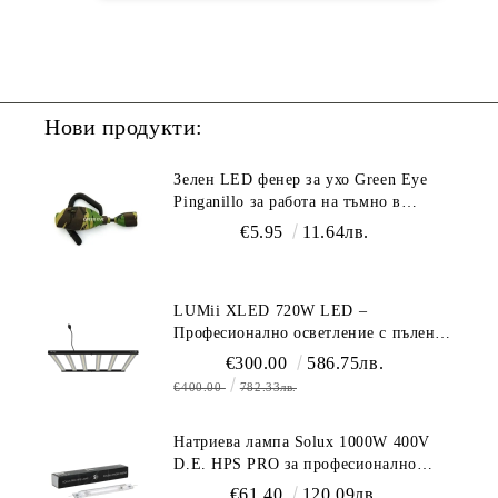
Нови продукти:
Зелен LED фенер за ухо Green Eye
Pinganillo за работа на тъмно в
гроурум
€5.95
11.64лв.
LUMii XLED 720W LED –
Професионално осветление с пълен
спектър (1700 µmol/s)
€300.00
586.75лв.
€400.00
782.33лв.
Натриева лампа Solux 1000W 400V
D.E. HPS PRO за професионално
осветление
€61.40
120.09лв.