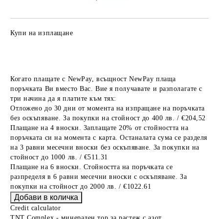
Купи на изплащане
Когато плащате с NewPay, всъщност NewPay плаща
поръчката Ви вместо Вас. Вие я получавате и разполагате с
три начина да я платите към тях:
Отложено до 30 дни от момента на изпращане на поръчката
без оскъпяване. За покупки на стойност до 400 лв. / €204,52
Плащане на 4 вноски. Заплащате 20% от стойността на
поръчката си на момента с карта. Останалата сума се разделя
на 3 равни месечни вноски без оскъпяване. За покупки на
стойност до 1000 лв. / €511.31
Плащане на 6 вноски. Стойността на поръчката се
разпределя в 6 равни месечни вноски с оскъпяване. За
покупки на стойност до 2000 лв. / €1022.61
Credit calculator
TNT Complex - минерален тор за растеж с азот