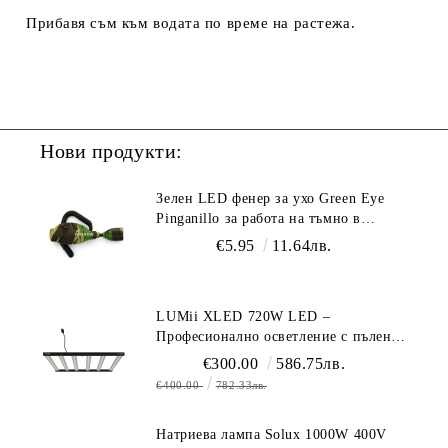
Прибавя съм към водата
по време на растежа.
Нови продукти:
Зелен LED фенер за ухо Green Eye
Pinganillo за работа на тъмно в
гроурум
€5.95
11.64лв.
LUMii XLED 720W LED –
Професионално осветление с пълен
спектър (1700 µmol/s)
€300.00
586.75лв.
€400.00
782.33лв.
Натриева лампа Solux 1000W 400V