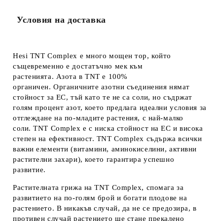
Условия на доставка
Hesi TNT Complex е много мощен тор, който
същевременно е достатъчно мек към
растенията. Азота в TNT е 100%
органичен. Органичните азотни съединения нямат
стойност за ЕС, тъй като те не са соли, но съдржат
голям процент азот, което предлага идеални условия за
отглеждане на по-младите растения, с най-малко
соли. TNT Complex е с ниска стойност на ЕС и висока
степен на ефективност. TNT Complex съдържа всички
важни елементи (витамини, аминокиселини, активни
растителни захари), което гарантира успешно
развитие.
Растителната грижа на TNT Complex, спомага за
развитието на по-голям брой и богати плодове на
растението. В никакъв случай, да не се предозира, в
противен случай растението ще стане прекалено