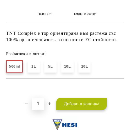
Код:
144
Тегло:
0.500
кг
TNT Complex е тор ориентирана към растежа със
100% органичен азот - за по ниски EC стойности.
Расфасовки в литри::
500ml
1L
5L
10L
20L
Добави в желани