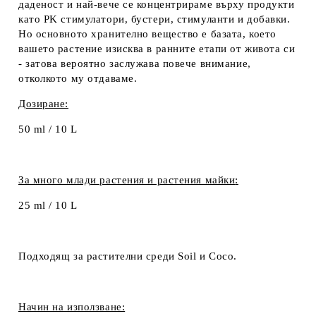
даденост и най-вече се концентрираме върху продукти
като PK стимулатори, бустери, стимуланти и добавки.
Но основното хранително вещество е базата, което
вашето растение изисква в ранните етапи от живота си
- затова вероятно заслужава повече внимание,
отколкото му отдаваме.
Дозиране:
50
ml / 10 L
За много млади растения и растения майки
:
25
ml / 10 L
Подходящ за растителни среди
Soil
и
Coco.
Начин на използване: