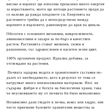
високо и коренът ще използва прекалено много енергия
за израстването, което ще изтощи растението преди да
се наложи да ражда плодовете си. Енергията на
растението трябва да е непосредствено между
корените и върховете, равномерно до края на цикъла.
Обогатен с основните витамини, микроелементи,
аминокиселини и захари за по-бърз и качествен
растеж. Растенията стават жизнени, силни и
разклонени, със здравословен и наситен зелен цвят.
100% органичен продукт. Идеална добавка, за
отглеждане на растения.
Почвата задържа водата и хранителните съставки по-
дълго от необходимото, като в резултат от това се
натрупват много неизползваеми материали. Hesi не
съдържа фибри и е богата на биологични храни, така
че неусвояването му от почвата би било невъзможно.
Независимо дали гледате в почва, кокос или хидро, ние
често приемаме базовите хранителни вещества за