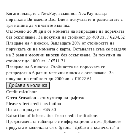
Когато плащате с NewPay, всъщност NewPay плаща
поръчката Ви вместо Вас. Вие я получавате и разполагате с
три начина да я платите към тях:
Отложено до 30 дни от момента на изпращане на поръчката
без оскъпяване. За покупки на стойност до 400 лв. / €204,52
Плащане на 4 вноски. Заплащате 20% от стойността на
поръчката си на момента с карта. Останалата сума се разделя
на 3 равни месечни вноски без оскъпяване. За покупки на
стойност до 1000 лв. / €511.31
Плащане на 6 вноски. Стойността на поръчката се
разпределя в 6 равни месечни вноски с оскъпяване. За
покупки на стойност до 2000 лв. / €1022.61
Credit calculator
Green Sensation - стимулатор на цъфтеж
Please select credit institution
Цена на продукта:
€45.50
Extraction of information from credit institutions
Предоставената таблица е с информационна цел. Добавете
продукта в количката си с бутона "Добави в количката" и