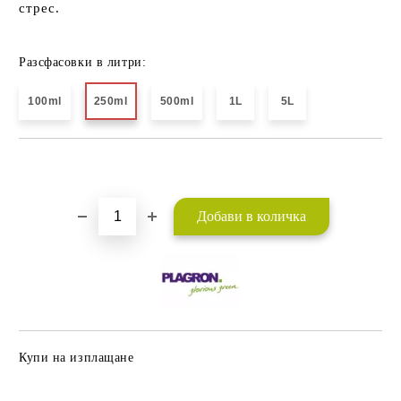
стрес.
Разсфасовки в литри:
100ml
250ml
500ml
1L
5L
Добави в желани
Купи на изплащане