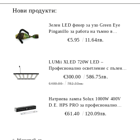
Нови продукти:
Зелен LED фенер за ухо Green Eye
Pinganillo за работа на тъмно в
гроурум
€5.95
11.64лв.
LUMii XLED 720W LED –
Професионално осветление с пълен
спектър (1700 µmol/s)
€300.00
586.75лв.
€400.00
782.33лв.
Натриева лампа Solux 1000W 400V
D.E. HPS PRO за професионално
осветление
€61.40
120.09лв.