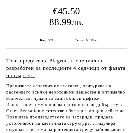
€45.50
88.99лв.
Код:
383
Тегло:
0.318
кг
Този продукт на Plagron, е специално
разработен за последните 4 седмици от фазата
на цъфтеж.
Прецизната селекция от съставки, осигурява на
растението всички необходими вещества в оптимално
количество, нужни за един обилен цъфтеж.
Използването му придава плътност и по-добър вкус.
Green Sensation е естествен бустер с мощно действие.
Повишава производството на захариди, придава
устойчивост на клетъчната структура, стимулира
имунната система на растенията срещу заболявания и