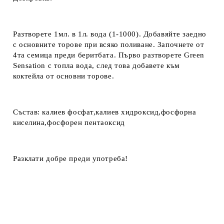
Разтворете 1мл. в 1л. вода (1-1000). Добавяйте заедно
с основните торове при всяко поливане. Започнете от
4та семица преди беритбата.
Първо разтворете Green
Sensation
с топла вода, след това добавете към
коктейла от основни торове.
Състав:
калиев фосфат,калиев хидроксид,фосфорна
киселина,фосфорен пентаоксид
Разклати добре преди употреба!