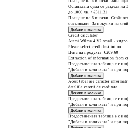
Плащане на 4 вноски. Заплащат
Останалата сума се разделя на 
до 1000 лв. / €511.31
Плащане на 6 вноски. Стойност
оскъпяване. За покупки на стой
Credit calculator
Atami Wilma 4 V2 small - хидр
Please select credit institution
Цена на продукта:
€209.60
Extraction of information from cr
Предоставената таблица е с ин
"Добави в количката" и при по
Acest tabel are caracter informat
detaliile cererii de creditare.
Предоставената таблица е с ин
"Добави в количката" и при по
Предоставената таблица е с ин
"Добави в количката" и при по