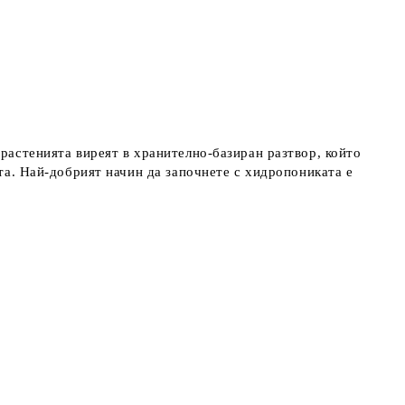
 растенията виреят в хранително-базиран разтвор, който
ата. Най-добрият начин да започнете с хидропониката е