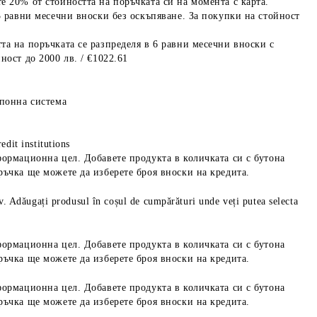
е 20% от стойността на поръчката си на момента с карта.
3 равни месечни вноски без оскъпяване. За покупки на стойност
та на поръчката се разпределя в 6 равни месечни вноски с
ност до 2000 лв. / €1022.61
опонна система
edit institutions
формационна цел. Добавете продукта в количката си с бутона
ръчка ще можете да изберете броя вноски на кредита.
iv. Adăugați produsul în coșul de cumpărături unde veți putea selecta
формационна цел. Добавете продукта в количката си с бутона
ръчка ще можете да изберете броя вноски на кредита.
формационна цел. Добавете продукта в количката си с бутона
ръчка ще можете да изберете броя вноски на кредита.