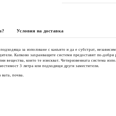
а?
Условия на доставка
подходяща за използване с какъвто и да е субстрат, независимо
одители. Капково захранващите системи предоставят по-добри 
лни вещества, които те изискват. Четиризвенната система изпол
 вместимост 3 литра или подходящи други заместители.
 вата, почва.