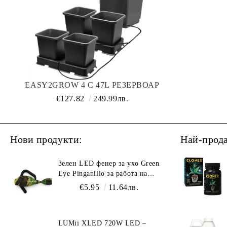
EASY2GROW 4 С 47L РЕЗЕРВОАР
€127.82
249.99лв.
Нови продукти:
Най-прод
Зелен LED фенер за ухо Green
Eye Pinganillo за работа на
тъмно в гроурум
€5.95
11.64лв.
LUMii XLED 720W LED –