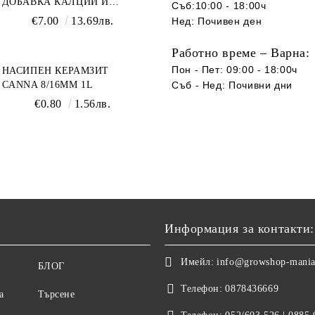
ДОБАВКА КАЛЦИЙ И
Съб:10:00 - 18:00ч
МАГНЕЗИЙ
€7.00
13.69лв.
Нед: Почивен ден
Работно време – Варна:
Пон - Пет: 09:00 - 18:00ч
НАСИПЕН КЕРАМЗИТ
CANNA 8/16ММ 1L
Съб -
Нед
:
Почивни дни
€0.80
1.56лв.
Информация за контакти:
Имейл:
info@growshop-mani
БЛОГ
Телефон:
0878436669
а
Търсене