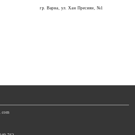
гр. Варна
, ул. Хан Пресиян, №1
a.com