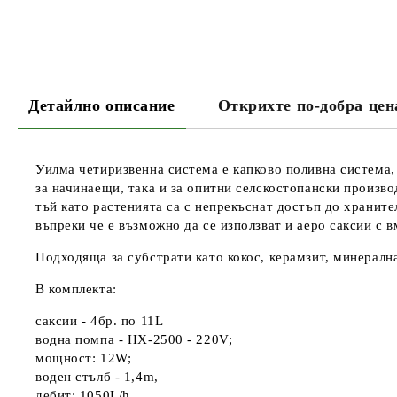
Детайлно описание
Открихте по-добра цен
Уилма четиризвенна система е капково поливна система, 
за начинаещи, така и за опитни селскостопански произв
тъй като растенията са с непрекъснат достъп до храните
въпреки че е възможно да се използват и аеро саксии с
Подходящa за субстрати като кокос, керамзит, минерална
В комплекта:
саксии - 4бр. по 11L
водна помпа - HX-2500 - 220V;
мощност: 12W;
воден стълб - 1,4m,
дебит: 1050L/h