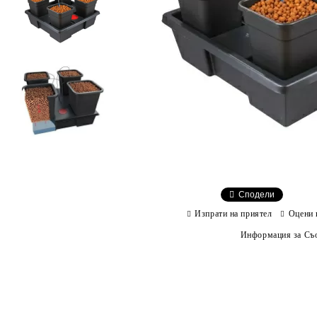
Сподели
Изпрати на приятел
Оцени 
Информация за Съо