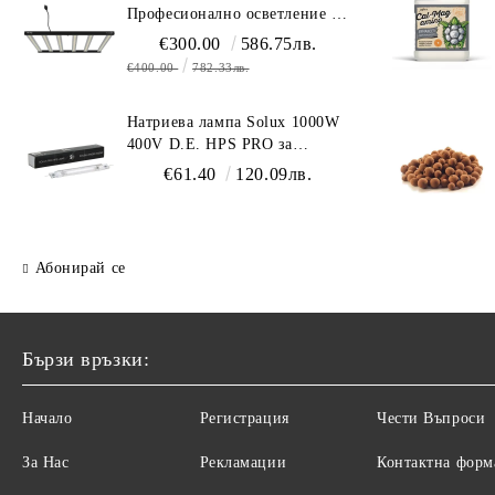
Професионално осветление с
пълен спектър (1700 µmol/s)
€300.00
586.75лв.
€400.00
782.33лв.
Натриева лампа Solux 1000W
400V D.E. HPS PRO за
професионално осветление
€61.40
120.09лв.
Абонирай се
Бързи връзки:
Начало
Регистрация
Чести Въпроси
За Нас
Рекламации
Контактна форм