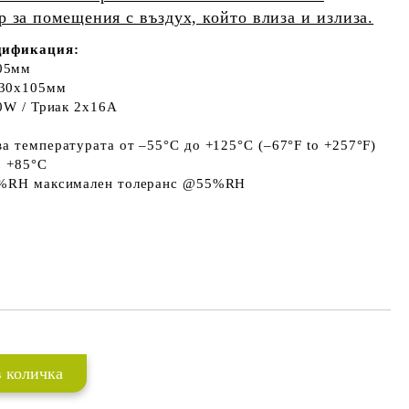
р за помещения с въздух, който влиза и излиза.
цификация:
05мм
130x105мм
50W / Триак 2x16A
а температурата от –55°C до +125°C (–67°F to +257°F)
о +85°C
-3%RH максимален толеранс @55%RH