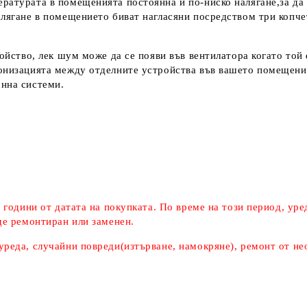
ратурата в помещенията постоянна и по-ниско налягане,за да 
алягане в помещението биват нагласяни посредством три копчет
ройство, лек шум може да се появи във вентилатора когато той 
ронизацията между отделните устройства във вашето помещени
онна системи.
2 години от датата на покупката. По време на този период, уре
де ремонтиран или заменен.
уреда, случайни повреди(изтърване, намокряне), ремонт от н