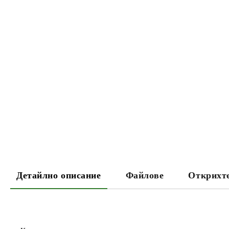
Детайлно описание
Файлове
Открихте