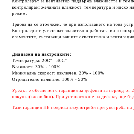
Контролерът за в
ентилатор поддържа влажността и темпе
контролиран: желаната влажност, температура и ниско н
режим.​
Трябва да се отбележи, че при използването на това уст
Контролерите улесняват значително работата ви и синх
елементите, съставящи вашите осветителна и вентилаци
Диапазон на настройките:
Температура: 20C° - 30C°
Влажност: 30% - 100%
Минимална скорост: изключен, 20% - 100%
Отрицателно налягане: 100% - 50%
Уредът е обезпечен с гаранция за дефекти за период от 
покупка(касов бон). При установяване на дефект, ще бъ
Тази гаранция НЕ покрива злоупотреби при употреба на 