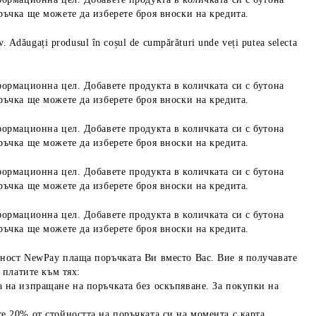
ръчка ще можете да изберете броя вноски на кредита.
iv. Adăugați produsul în coșul de cumpărături unde veți putea selecta
формационна цел. Добавете продукта в количката си с бутона
ръчка ще можете да изберете броя вноски на кредита.
формационна цел. Добавете продукта в количката си с бутона
ръчка ще можете да изберете броя вноски на кредита.
формационна цел. Добавете продукта в количката си с бутона
ръчка ще можете да изберете броя вноски на кредита.
формационна цел. Добавете продукта в количката си с бутона
ръчка ще можете да изберете броя вноски на кредита.
ност NewPay плаща поръчката Ви вместо Вас. Вие я получавате
 платите към тях:
 на изпращане на поръчката без оскъпяване. За покупки на
е 20% от стойността на поръчката си на момента с карта.