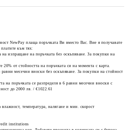
ност NewPay плаща поръчката Ви вместо Вас. Вие я получавате
 платите към тях:
 на изпращане на поръчката без оскъпяване. За покупки на
е 20% от стойността на поръчката си на момента с карта.
3 равни месечни вноски без оскъпяване. За покупки на стойност
та на поръчката се разпределя в 6 равни месечни вноски с
ност до 2000 лв. / €1022.61
а влажност, температура, налягане и мин. скорост
edit institutions
формационна цел. Добавете продукта в количката си с бутона