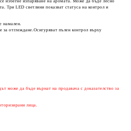
се избегне изпаряване на а
ромата. Може да бъде лесно
а. Три LED светлини показват статуса на контрол и
е намален.
е за отглеждане.Осигуряват пълен контрол върху
дът може да бъде върнат на продавача с доказателство за
еоторизирани лица.