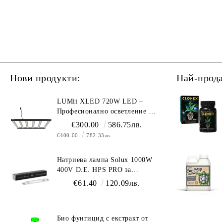
Нови продукти:
Най-прод
LUMii XLED 720W LED –
Професионално осветление с
пълен спектър (1700 µmol/s)
€300.00
586.75лв.
€400.00
782.33лв.
Натриева лампа Solux 1000W
400V D.E. HPS PRO за
професионално осветление
€61.40
120.09лв.
Био фунгицид с екстракт от