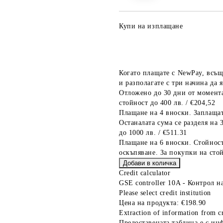
Купи на изплащане
Когато плащате с NewPay, всъщ
и разполагате с три начина да я
Отложено до 30 дни от момента
стойност до 400 лв. / €204,52
Плащане на 4 вноски. Заплащат
Останалата сума се разделя на 
до 1000 лв. / €511.31
Плащане на 6 вноски. Стойност
оскъпяване. За покупки на стой
Credit calculator
GSE controller 10A - Контрол н
Please select credit institution
Цена на продукта:
€198.90
Extraction of information from cr
Предоставената таблица е с ин