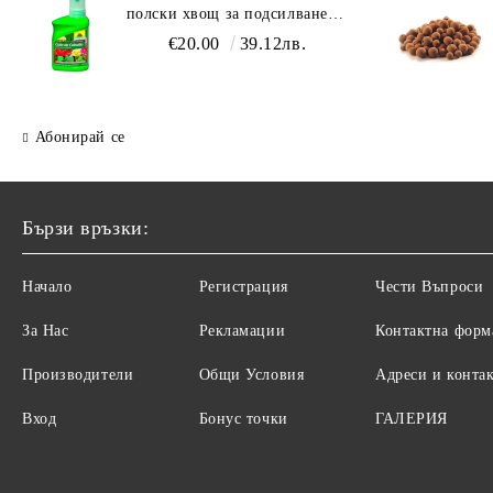
полски хвощ за подсилване
на растенията
€20.00
39.12лв.
Абонирай се
Бързи връзки:
Начало
Регистрация
Чести Въпроси
За Нас
Рекламации
Контактна форм
Производители
Общи Условия
Адреси и конта
Вход
Бонус точки
ГАЛЕРИЯ