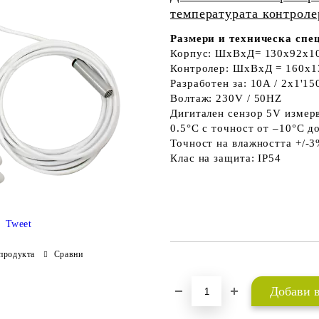
температурата контроле
Размери и техническа спе
Корпус: ШxВxД= 130x92x1
Контролер: ШxВxД = 160x
Разработен за: 10A / 2x1'1
Волтаж: 230V / 50HZ
Дигитален сензор 5V измерв
0.5°C с точност от –10°C д
Точност на влажността +/
Клас на защита: IP54
Tweet
продукта
Сравни
Добави в желани