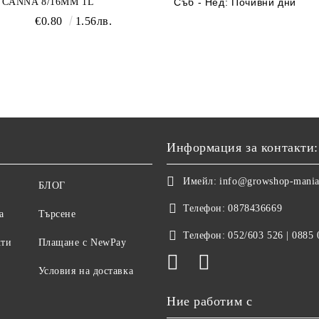
CANNA 8/16ММ 1L
Съб -
Нед
:
Почивни дни
€0.80
1.56лв.
Информация за контакти:
Имейл:
info@growshop-mani
БЛОГ
Телефон:
0878436669
а
Търсене
Телефон:
052/603 526 | 0885
кти
Плащане с NewPay
Условия на доставка
Ние работим с