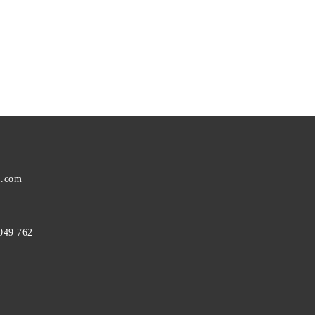
a.com
 049 762