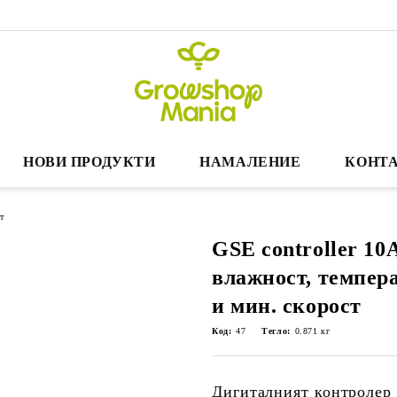
НОВИ ПРОДУКТИ
НАМАЛЕНИЕ
КОНТА
т
GSE controller 10
влажност, темпера
и мин. скорост
Код:
47
Тегло:
0.871
кг
Дигиталният контролер 