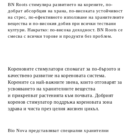
BN Roots стимулира развитието на корените, по-
добрат абсорбция на храна, по-високата устойчивост
на стрес, по-ефективното използване на хранителните
вещества и по-високия добив при всички тествани
култури. Накратко: по-висока доходност. BN Roots се
смесва с всички торове и продукти без проблем.
Кореновите стимулатори спомагат за по-бързото и
качествено развитие на кореновата система.
Корените са най-важните звена, които отговарят за
усвояването на хранителните вещества
и прикрепват растенията към почвата. Добрият
коренов стимулатор поддръжа кореновата зона
здрава и чиста през целия жизнен цикъл.
Bio Nova представляват специални хранителни