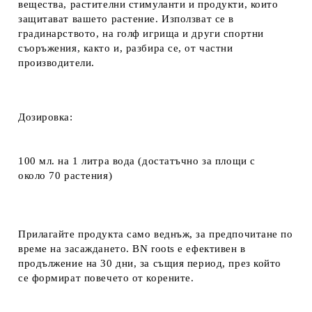
вещества, растителни стимуланти и продукти, които
защитават вашето растение. Използват се в
градинарството, на голф игрища и други спортни
съоръжения, както и, разбира се, от частни
производители.
Дозировка:
100 мл. на 1 литра вода (достатъчно за площи с
около 70 растения)
Прилагайте продукта само веднъж,
за предпочитане по
време на засаждането.
BN roots
е ефективен в
продължение на 30 дни, за същия период, през който
се формират повечето от корените.