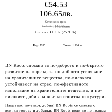
€54.53
106.65лв.
Каталожна цена:
€73.60
143.95лв.
€19.07 (25.91%)
Отстъпка:
Код:
1915
Тегло:
1.154
кг
BN Roots спомага за по-доброто и по-бързото
развитие на корена, за по-доброто усвояване
на хранителните вещества, по-високата
устойчивост на стрес, по-ефективното
използване на хранителните вещества, и по-
високият добив на всички изпитвани култури.
Накратко: по-висок добив! BN Roots
се смесва с
всички торове и добавки.
BN Roots
води до по-голяма