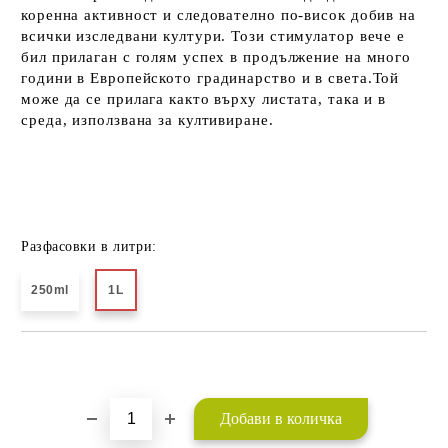
коренна активност и следователно по-висок добив на
всички изследвани култури. Този стимулатор вече е
бил прилаган с голям успех в продължение на много
години в
Европейското градинарство
и в света.Той
може да се прилага както върху листата, така и в
среда, използвана за култивиране.
Разфасовки в литри:
250ml
1L
Добави в желани