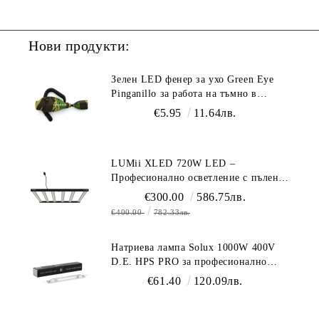
Нови продукти:
Зелен LED фенер за ухо Green Eye
Pinganillo за работа на тъмно в
гроурум
€5.95
11.64лв.
LUMii XLED 720W LED –
Професионално осветление с пълен
спектър (1700 µmol/s)
€300.00
586.75лв.
€400.00
782.33лв.
Натриева лампа Solux 1000W 400V
D.E. HPS PRO за професионално
осветление
€61.40
120.09лв.