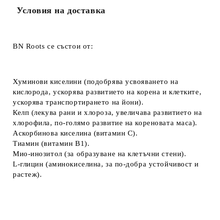
Условия на доставка
BN Roots се състои от:
Хуминови киселини (подобрява усвояването на
кислорода, ускорява развитието на корена и клетките,
ускорява транспортирането на йони).
Келп (лекува рани и хлороза, увеличава развитието на
хлорофила, по-голямо развитие на кореновата маса).
Аскорбинова киселина (витамин С).
Тиамин (витамин В1).
Мио-инозитол (за образуване на клетъчни стени).
L-глицин (аминокиселина, за по-добра устойчивост и
растеж).