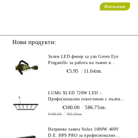
Нови продукти:
Зелен LED фенер за ухо Green Eye
Pinganillo за работа на тъмно в
гроурум
€5.95
11.64лв.
LUMii XLED 720W LED –
Професионално осветление с пълен
спектър (1700 µmol/s)
€300.00
586.75лв.
€400.00
782.33лв.
Натриева лампа Solux 1000W 400V
D.E. HPS PRO за професионално