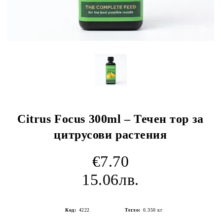
Citrus Focus 300ml – Течен тор за
цитрусови растения
€7.70
15.06лв.
Код:
4222
Тегло:
0.350
кг