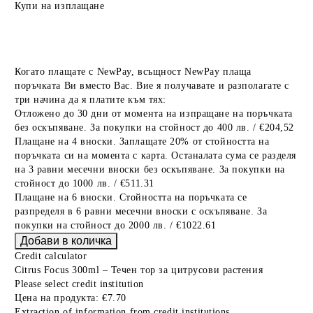
Купи на изплащане
Когато плащате с NewPay, всъщност NewPay плаща
поръчката Ви вместо Вас. Вие я получавате и разполагате с
три начина да я платите към тях:
Отложено до 30 дни от момента на изпращане на поръчката
без оскъпяване. За покупки на стойност до 400 лв. / €204,52
Плащане на 4 вноски. Заплащате 20% от стойността на
поръчката си на момента с карта. Останалата сума се разделя
на 3 равни месечни вноски без оскъпяване. За покупки на
стойност до 1000 лв. / €511.31
Плащане на 6 вноски. Стойността на поръчката се
разпределя в 6 равни месечни вноски с оскъпяване. За
покупки на стойност до 2000 лв. / €1022.61
Credit calculator
Citrus Focus 300ml – Течен тор за цитрусови растения
Please select credit institution
Цена на продукта:
€7.70
Extraction of information from credit institutions