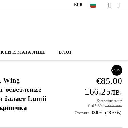
EUR
КТИ И МАГАЗИНИ
БЛОГ
-49%
€85.00
-Wing
т осветление
166.25лв.
н баласт Lumii
Каталожна цена:
€165.60
кърпичка
323.89лв.
€80.60 (48.67%)
Отстъпка: