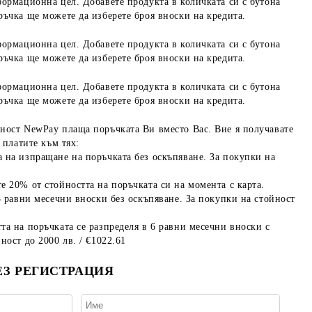
формационна цел. Добавете продукта в количката си с бутона
ръчка ще можете да изберете броя вноски на кредита.
формационна цел. Добавете продукта в количката си с бутона
ръчка ще можете да изберете броя вноски на кредита.
формационна цел. Добавете продукта в количката си с бутона
ръчка ще можете да изберете броя вноски на кредита.
ност NewPay плаща поръчката Ви вместо Вас. Вие я получавате
 платите към тях:
 на изпращане на поръчката без оскъпяване. За покупки на
е 20% от стойността на поръчката си на момента с карта.
3 равни месечни вноски без оскъпяване. За покупки на стойност
та на поръчката се разпределя в 6 равни месечни вноски с
ност до 2000 лв. / €1022.61
ЕЗ РЕГИСТРАЦИЯ