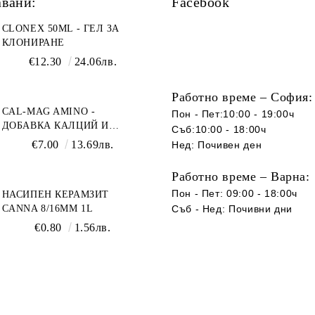
авани:
Facebook
CLONEX 50ML - ГЕЛ ЗА
КЛОНИРАНЕ
€12.30
24.06лв.
Работно време – София:
CAL-MAG AMINO -
Пон - Пет:10:00 - 19:00ч
ДОБАВКА КАЛЦИЙ И
Съб:10:00 - 18:00ч
МАГНЕЗИЙ
€7.00
13.69лв.
Нед: Почивен ден
Работно време – Варна:
Пон - Пет: 09:00 - 18:00ч
НАСИПЕН КЕРАМЗИТ
CANNA 8/16ММ 1L
Съб -
Нед
:
Почивни дни
€0.80
1.56лв.