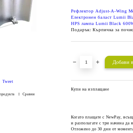
Рефлектор Adjust-A-Wing 
Електронен баласт Lumii B
HPS лампа Lumii Black 600
Подарък: Кърпичка за почи
Добави в желани
Tweet
Купи на изплащане
продукта
Сравни
Когато плащате с NewPay, всъщ
и разполагате с три начина да я
Отложено до 30 дни от момента