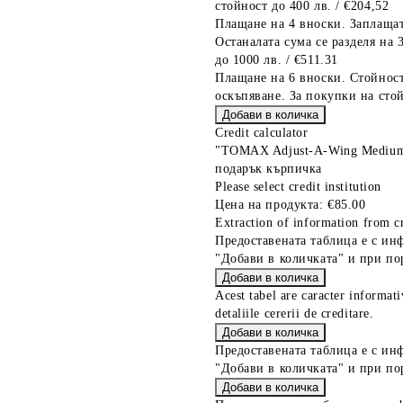
стойност до 400 лв. / €204,52
Плащане на 4 вноски. Заплащат
Останалата сума се разделя на 
до 1000 лв. / €511.31
Плащане на 6 вноски. Стойност
оскъпяване. За покупки на стой
Credit calculator
"TOMAX Adjust-A-Wing Medium"
подарък кърпичка
Please select credit institution
Цена на продукта:
€85.00
Extraction of information from cr
Предоставената таблица е с ин
"Добави в количката" и при по
Acest tabel are caracter informat
detaliile cererii de creditare.
Предоставената таблица е с ин
"Добави в количката" и при по