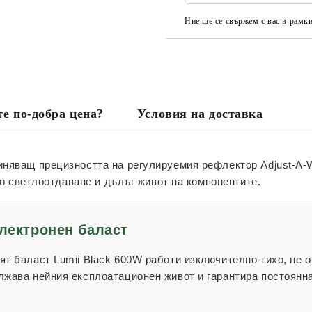
Ние ще се свържем с вас в рамки
е по-добра цена?
Условия на доставка
диняващ прецизността на регулируемия рефлектор
Adjust-A-
но светлоотдаване и дълъг живот на компонентите.
лектронен баласт
ият баласт
Lumii Black 600W
работи изключително тихо, не о
ължава нейния експлоатационен живот и гарантира постоянн