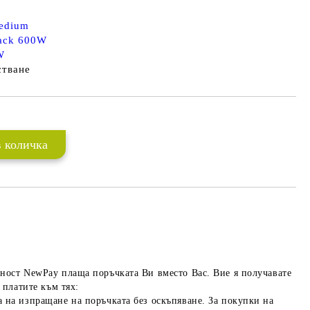
Medium
lack 600W
W
стване
ност NewPay плаща поръчката Ви вместо Вас. Вие я получавате
 платите към тях:
 на изпращане на поръчката без оскъпяване. За покупки на