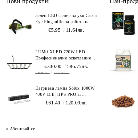
Нови продукти:
Най-прод
Зелен LED фенер за ухо Green
Eye Pinganillo за работа на
тъмно в гроурум
€5.95
11.64лв.
LUMii XLED 720W LED –
Професионално осветление с
пълен спектър (1700 µmol/s)
€300.00
586.75лв.
€400.00
782.33лв.
Натриева лампа Solux 1000W
400V D.E. HPS PRO за
професионално осветление
€61.40
120.09лв.
Абонирай се