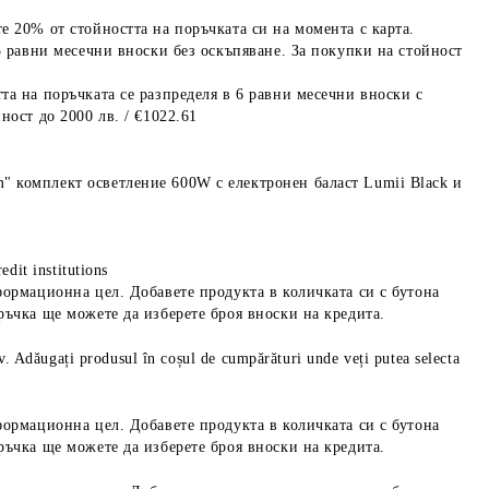
е 20% от стойността на поръчката си на момента с карта.
3 равни месечни вноски без оскъпяване. За покупки на стойност
та на поръчката се разпределя в 6 равни месечни вноски с
ност до 2000 лв. / €1022.61
 комплект осветление 600W с електронен баласт Lumii Black и
edit institutions
формационна цел. Добавете продукта в количката си с бутона
ръчка ще можете да изберете броя вноски на кредита.
iv. Adăugați produsul în coșul de cumpărături unde veți putea selecta
формационна цел. Добавете продукта в количката си с бутона
ръчка ще можете да изберете броя вноски на кредита.