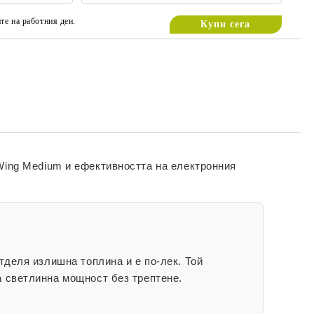
те на работния ден.
Wing Medium
и ефективността на електронния
тделя излишна топлина и е по-лек. Той
а светлинна мощност без трептене.