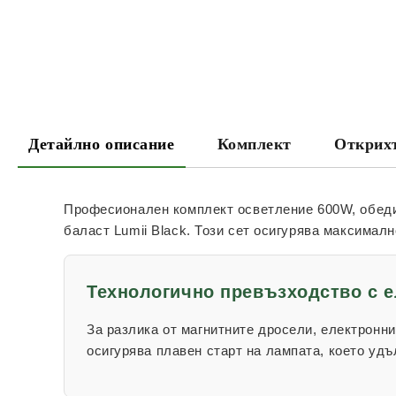
Детайлно описание
Комплект
Открихт
Професионален комплект осветление
600W
, обе
баласт
Lumii Black
. Този сет осигурява максимал
Технологично превъзходство с е
За разлика от магнитните дросели, електронн
осигурява плавен старт на лампата, което уд