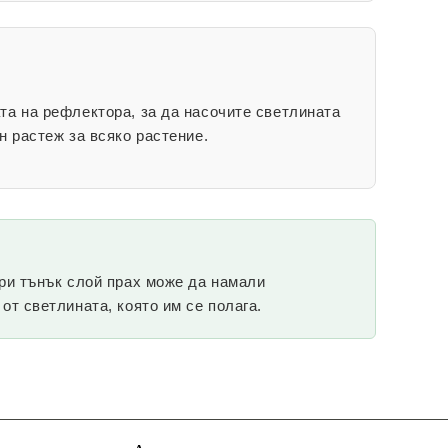
та на рефлектора, за да насочите светлината
н растеж за всяко растение.
ори тънък слой прах може да намали
т светлината, която им се полага.