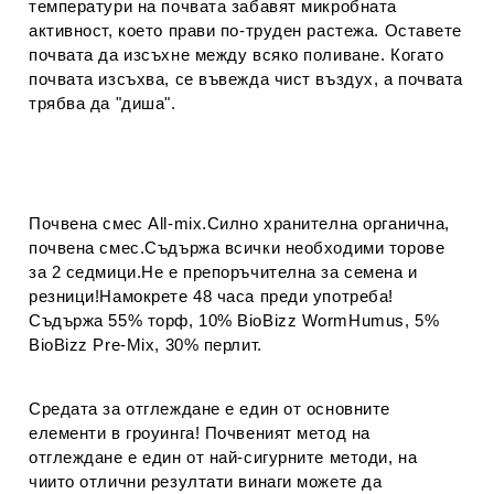
температури на почвата забавят микробната
активност, което прави по-труден растежа.
Оставете
почвата да изсъхне
между всяко поливане.
Когато
почвата изсъхва, с
е въвежда чист въздух, а почвата
трябва да "диша".
Почвена смес All-mix.Силно хранителна органична,
почвена смес.Съдържа всички необходими торове
за 2 седмици.Не е препоръчителна за семена и
резници!Намокрете 48 часа преди употреба!
Съдържа 55% торф, 10% BioBizz WormHumus, 5%
BioBizz Pre-Mix, 30% перлит.
Средата за отглеждане е един от основните
елементи в гроуинга! Почвеният метод на
отглеждане е един от най-сигурните методи, на
чиито отлични резултати винаги можете да