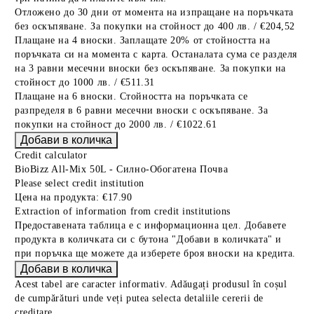
Отложено до 30 дни от момента на изпращане на поръчката
без оскъпяване. За покупки на стойност до 400 лв. / €204,52
Плащане на 4 вноски. Заплащате 20% от стойността на
поръчката си на момента с карта. Останалата сума се разделя
на 3 равни месечни вноски без оскъпяване. За покупки на
стойност до 1000 лв. / €511.31
Плащане на 6 вноски. Стойността на поръчката се
разпределя в 6 равни месечни вноски с оскъпяване. За
покупки на стойност до 2000 лв. / €1022.61
Credit calculator
BioBizz All-Mix 50L - Силно-Обогатена Почва
Please select credit institution
Цена на продукта:
€17.90
Extraction of information from credit institutions
Предоставената таблица е с информационна цел. Добавете
продукта в количката си с бутона "Добави в количката" и
при поръчка ще можете да изберете броя вноски на кредита.
Acest tabel are caracter informativ. Adăugați produsul în coșul
de cumpărături unde veți putea selecta detaliile cererii de
creditare.