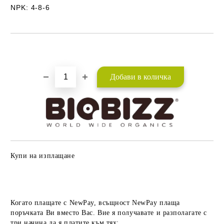
NPK: 4-8-6
Добави в желани
Купи на изплащане
Когато плащате с NewPay, всъщност NewPay плаща
поръчката Ви вместо Вас. Вие я получавате и разполагате с
три начина да я платите към тях: