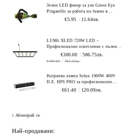
Зелен LED фенер за ухо Green Eye
Pinganillo за работа на тъмно в
гроурум
€5.95
11.64лв.
LUMii XLED 720W LED –
Професионално осветление с пълен
спектър (1700 µmol/s)
€300.00
586.75лв.
€400.00
782.33лв.
Натриева лампа Solux 1000W 400V
D.E. HPS PRO за професионално
осветление
€61.40
120.09лв.
Абонирай се
Най-продавани: