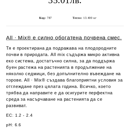
35.01лв.
Код:
787
Тегло:
13.400
кг
All · Mix® е силно обогатена почвена смес.
Тя е проектирана да подражава на плодородните
почви в природата.
All mix
съдържа микро активна
еко система, достатъчно силна, за да
поддържа
буен растежа на растенията в
продължение на
няколко седмици, без допълнително въвеждане на
торове. All · Mix® създава благоприятни условия за
отглеждане през цялата година.
Всичко, което
трябва да направите
е да осигурите перфектна
среда за насърчаване на растенията да се
развиват.
EC: 1.2 - 2.4
pH: 6.6