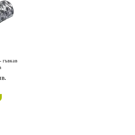
- гъвкав
а
лв.