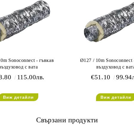
10m Sonoconnect - гъвкав
Ø127 / 10m Sonoconnect 
въздуховод с вата
въздуховод с ват
8.80
115.00лв.
€51.10
99.94
Виж детайли
Виж детайли
Свързани продукти