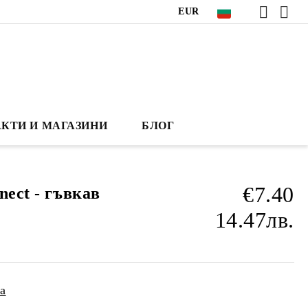
EUR
КТИ И МАГАЗИНИ
БЛОГ
€7.40
nect - гъвкав
14.47лв.
а