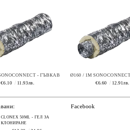
M SONOCONNECT - ГЪВКАВ
Ø160 / 1M SONOCONNECT
ЗДУХОВОД С ВАТА
ВЪЗДУХОВОД С В
€6.10
11.93лв.
€6.60
12.91лв.
авани:
Facebook
CLONEX 50ML - ГЕЛ ЗА
КЛОНИРАНЕ