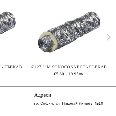
 - ГЪВКАВ
Ø127 / 1M SONOCONNECT - ГЪВКАВ
АТА
ВЪЗДУХОВОД С ВАТА
€5.60
10.95лв.
Адреси
гр. София
, ул. Николай Лилиев, №10