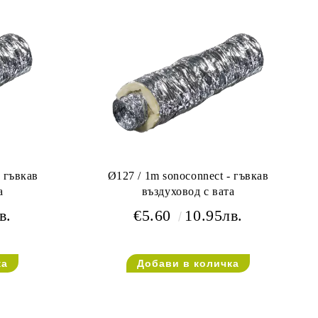
- гъвкав
Ø127 / 1m sonoconnect - гъвкав
а
въздуховод с вата
в.
€5.60
10.95лв.