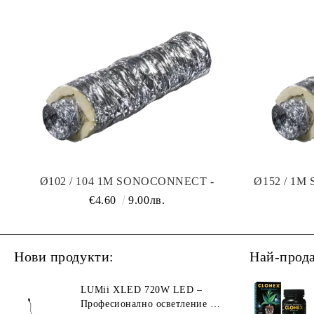
Ø102 / 104 1M SONOCONNECT -
Ø152 / 1
ГЪВКАВ ВЪЗДУХОВОД С ВАТА
ВЪ
€4.60
9.00лв.
Нови продукти:
Най-прод
LUMii XLED 720W LED –
Професионално осветление с