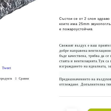
Състои се от 2 слоя здрав
които има 25mm звукопогл
е пожароустойчив.
Свежият въздух е ваш приятел
добре направена вентилационн
бъде качествена, трябва да се
стаята и вентилацията.Тук са
изграждането на идеалната, з
Tweet
продукта
Сравни
Предназначението на въздухо
отглеждане. Допълнителна тя
Добави в желани