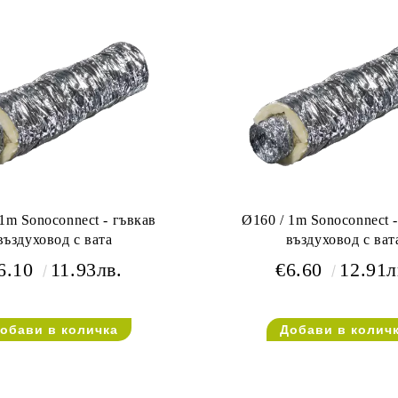
1m Sonoconnect - гъвкав
Ø160 / 1m Sonoconnect 
въздуховод с вата
въздуховод с ват
6.10
11.93лв.
€6.60
12.91л