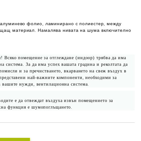
о алуминево фолио,
ламинирано с полиестер, между
ъщащ материал. Намалява нивата на шума включително
! Всяко помещение за отглеждане (индоор) трябва да има
а система. За да има успех вашата градина и реколтата да
 помисли и за пречистването, вкарването на свеж въздух в
 представени най-важните компоненти, необходими за
а вашите нужди, вентилационна система.
водите е да отвеждат въздуха извън помещението за
хна функция е шумопоглъщането.