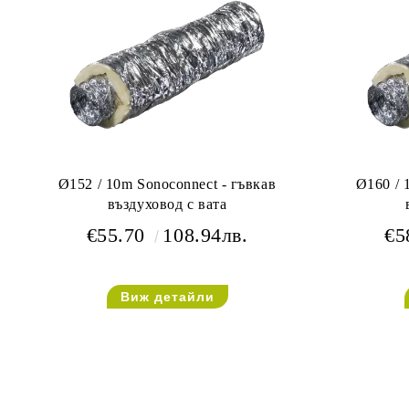
Ø152 / 10m Sonoconnect - гъвкав
Ø160 / 
въздуховод с вата
€55.70
108.94лв.
€5
Виж детайли