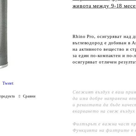
живота между 9-18 мес
Rhino Pro, осигуряват над 
въглеводород е добиван в А
на активното вещество и с
за един по-компактен и по-л
осигуряват отличен резулта
Tweet
Свежият въздух е ваш прия
продукта
Сравни
да има добре направена ве
и реколтата да бъде качес
вкарването на свеж въздух
Филтърът е важна част пр
Функцията на филтрите е 