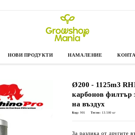
НОВИ ПРОДУКТИ
НАМАЛЕНИЕ
КОНТА
Ø200 - 1125m3 RH
карбонов филтър 
на въздух
Код:
901
Тегло:
13.500
кг
За разлика от другите 