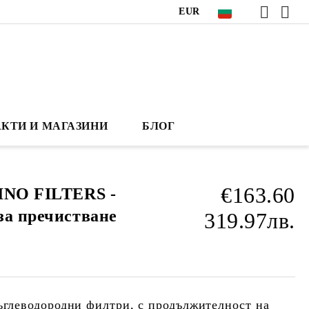
EUR
КТИ И МАГАЗИНИ
БЛОГ
€163.60
INO FILTERS -
за пречистване
319.97лв.
въглеводородни филтри, с продължителност на