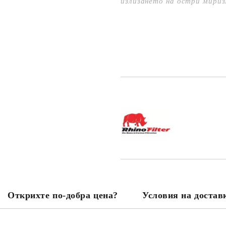
излизането на остри мири
Добави в желани
Открихте по-добра цена?
Условия на достав