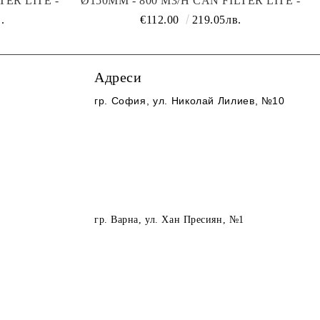
TER LITE -
Ø150MM - 800 M3/H CAN FILTER LITE -
Р ЗА
КАРБОНОВ ФИЛТЪР ЗА
.
€112.00
219.05лв.
ЪЗДУХ
ПРЕЧИСТВАНЕ НА ВЪЗДУХ
Адреси
гр. София
, ул. Николай Лилиев, №10
гр. Варна
, ул. Хан Пресиян, №1