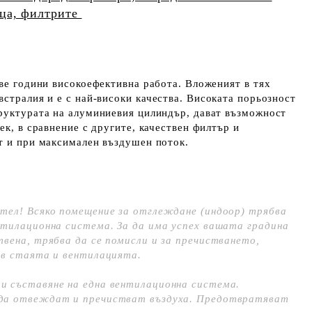
еца, филтрите
две години високоефективна работа. Вложеният в тях
встралия и е с най-високи
качества. Високата порьозност
труктурата на алуминиевия цилиндър, дават възможност
ек, в сравнение с другите, качествен филтър и
т и при максимален въздушен поток.
тел! Всяко помещение за отглеждане (индоор) трябва
нтилационна система. За да има успех вашата градина
твена, трябва да се помисли и за пречистването,
 в стаята и вентилацията.
и съставяне на една вентилационна система.
да отвеждат и пречистват въздуха. Предотвратяват