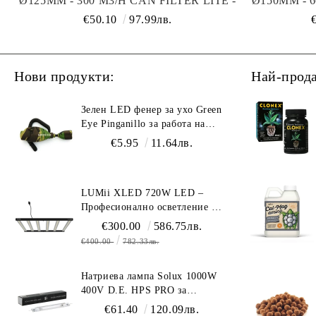
Ø125MM - 300 M3/H CAN FILTER LITE -
Ø150MM - 6
КАРБОНОВ ФИЛТЪР ЗА
КАР
€50.10
97.99лв.
ПРЕЧИСТВАНЕ НА ВЪЗДУХ
ПРЕЧ
Нови продукти:
Най-прод
Зелен LED фенер за ухо Green
Eye Pinganillo за работа на
тъмно в гроурум
€5.95
11.64лв.
LUMii XLED 720W LED –
Професионално осветление с
пълен спектър (1700 µmol/s)
€300.00
586.75лв.
€400.00
782.33лв.
Натриева лампа Solux 1000W
400V D.E. HPS PRO за
професионално осветление
€61.40
120.09лв.