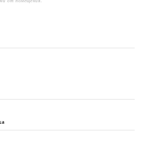
зми от помещения.
ка