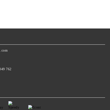
a.com
 049 762