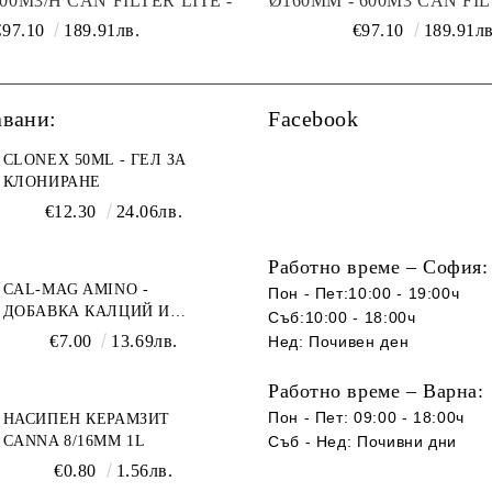
00M3/H CAN FILTER LITE -
Ø160MM - 600M3 CAN FIL
БОНОВ ФИЛТЪР ЗА
КАРБОНОВ ФИЛТЪ
€97.10
189.91лв.
€97.10
189.91лв
ИСТВАНЕ НА ВЪЗДУХ
ПРЕЧИСТВАНЕ НА В
авани:
Facebook
CLONEX 50ML - ГЕЛ ЗА
КЛОНИРАНЕ
€12.30
24.06лв.
Работно време – София:
CAL-MAG AMINO -
Пон - Пет:10:00 - 19:00ч
ДОБАВКА КАЛЦИЙ И
Съб:10:00 - 18:00ч
МАГНЕЗИЙ
€7.00
13.69лв.
Нед: Почивен ден
Работно време – Варна:
Пон - Пет: 09:00 - 18:00ч
НАСИПЕН КЕРАМЗИТ
CANNA 8/16ММ 1L
Съб -
Нед
:
Почивни дни
€0.80
1.56лв.