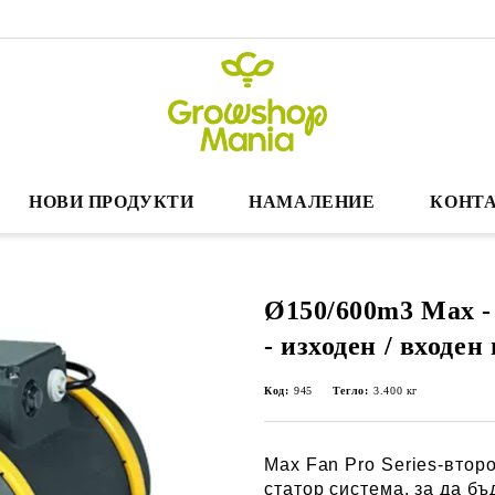
НОВИ ПРОДУКТИ
НАМАЛЕНИЕ
КОНТА
Ø150/600m3 Max -
- изходен / входен
Код:
945
Тегло:
3.400
кг
Max Fan Pro Series-втор
статор система, за да бъ