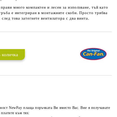
 прави много компактен и лесен за използване, тъй като
тръба е интегриран в монтажните скоби. Просто трябва
 след това затегнете вентилатора с два винта.
ност NewPay плаща поръчката Ви вместо Вас. Вие я получавате
 платите към тях: