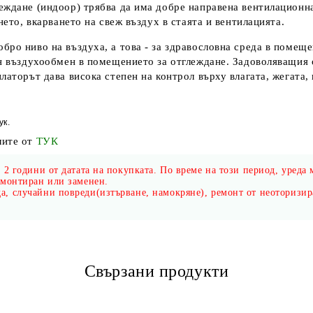
еждане (индоор) трябва да има добре направена вентилационна
нето, вкарването на свеж въздух в стаята и вентилацията.
ро ниво на въздуха, а това - за здравословна среда в помеще
ен въздухообмен в помещението за отглеждане. Задоволяващия 
латорът дава висока степен на контрол върху влагата, жегата
ук
.
лите от
ТУК
 2 години от датата на покупката. По време на този период, уреда 
емонтиран или заменен.
а, случайни повреди(изтърване, намокряне), ремонт от неоторизир
Свързани продукти