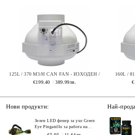
125L / 370 M3/H CAN FAN - ИЗХОДЕН /
160L / 
ВХОДЕН ВЕНТИЛАТОР С Т
ИЗХОДЕН 
€199.40
389.99лв.
€
КОНТРОЛЕР
Нови продукти:
Най-прод
Зелен LED фенер за ухо Green
Eye Pinganillo за работа на
тъмно в гроурум
€5.95
11.64лв.