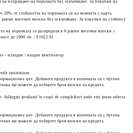
 на изпращане на поръчката без оскъпяване. За покупки на
е 20% от стойността на поръчката си на момента с карта.
3 равни месечни вноски без оскъпяване. За покупки на стойност
та на поръчката се разпределя в 6 равни месечни вноски с
ност до 2000 лв. / €1022.61
s - изходен / входен вентилатор
edit institutions
формационна цел. Добавете продукта в количката си с бутона
ръчка ще можете да изберете броя вноски на кредита.
iv. Adăugați produsul în coșul de cumpărături unde veți putea selecta
формационна цел. Добавете продукта в количката си с бутона
ръчка ще можете да изберете броя вноски на кредита.