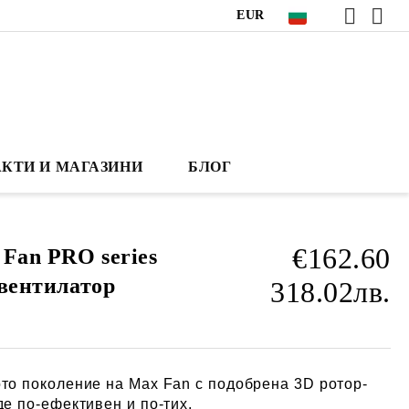
EUR
КТИ И МАГАЗИНИ
БЛОГ
€162.60
 Fan PRO series
 вентилатор
318.02лв.
ото поколение на Max Fan с подобрена 3D ротор-
де по-ефективен и по-тих.