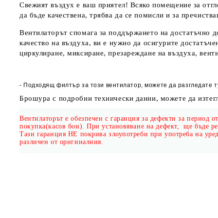
Свежият въздух е ваш приятел! Всяко помещение за отгл
да бъде качествена, трябва да се помисли и за пречиства
Вентилаторът спомага за поддържането на достатъчно доб
качество на въздуха, ви е нужно да осигурите достатъч
циркулиране, миксиране, презареждане на въздуха, венти
- Подходящ филтър за този вентилатор, можете да разгледате
т
Брошура с подробни технически данни, можете да изтег
Вентилаторът е обезпечен с гаранция за дефекти за период от
покупка(касов бон). При установяване на дефект, ще бъде р
Тази гаранция
НЕ
покрива злоупотреби при употреба на уред
различен от оригиналния.