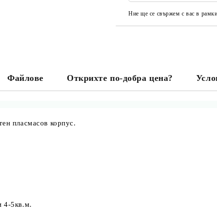
Ние ще се свържем с вас в рамки
Файлове
Открихте по-добра цена?
Усло
тен пласмасов корпус.
 4-5кв.м.