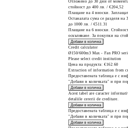
Отложено до 30 дни от момента
стойност до 400 лв. / €204,52
Плащане на 4 вноски. Заплащат
Останалата сума се разделя на 
до 1000 лв. / €511.31
Плащане на 6 вноски. Стойност
оскъпяване. За покупки на стой
Credit calculator
Ø150/600m3 Max - Fan PRO serie
Please select credit institution
Цена на продукта:
€162.60
Extraction of information from cr
Предоставената таблица е с ин
"Добави в количката" и при по
Acest tabel are caracter informat
detaliile cererii de creditare.
Предоставената таблица е с ин
"Добави в количката" и при по