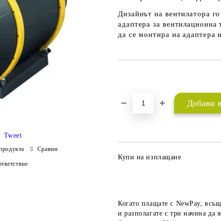
Дизайнът на вентилатора го
адаптера за вентилационна 
да се монтира на адаптера и
Добави в желани
Tweet
продукта
Сравни
Купи на изплащане
тветствие
Когато плащате с NewPay, всъщ
и разполагате с три начина да я