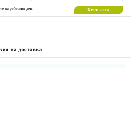
те на работния ден.
вия на доставка