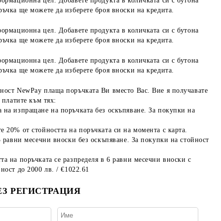
формационна цел. Добавете продукта в количката си с бутона
ръчка ще можете да изберете броя вноски на кредита.
формационна цел. Добавете продукта в количката си с бутона
ръчка ще можете да изберете броя вноски на кредита.
формационна цел. Добавете продукта в количката си с бутона
ръчка ще можете да изберете броя вноски на кредита.
ност NewPay плаща поръчката Ви вместо Вас. Вие я получавате
 платите към тях:
 на изпращане на поръчката без оскъпяване. За покупки на
е 20% от стойността на поръчката си на момента с карта.
3 равни месечни вноски без оскъпяване. За покупки на стойност
та на поръчката се разпределя в 6 равни месечни вноски с
ност до 2000 лв. / €1022.61
ЕЗ РЕГИСТРАЦИЯ