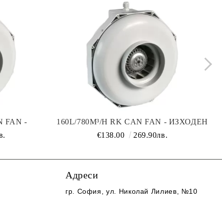
N FAN -
160L/780M³/H RK CAN FAN - ИЗХОДЕН
НТИЛАТОР
/ ВХОДЕН ВЕНТИЛАТОР
в.
€138.00
269.90лв.
Адреси
гр. София
, ул. Николай Лилиев, №10