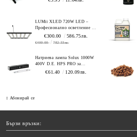
LUMii XLED 720W LED –
Професионално осветление с
пълен спектър (1700 µmol/s)
€300.00
586.75лв.
€400.00
782.33лв.
Натриева лампа Solux 1000W
400V D.E. HPS PRO за
професионално осветление
€61.40
120.09лв.
Абонирай се
Бързи връзки: