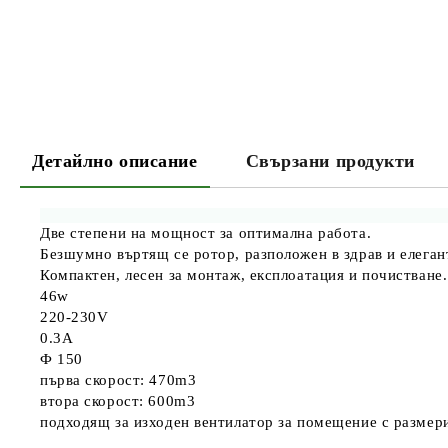
Детайлно описание
Свързани продукти
Две степени на мощност за оптимална работа.
Безшумно въртящ се ротор, разположен в здрав и елеган
Компактен, лесен за монтаж, експлоатация и почистване.
46w
220-230V
0.3A
Ф 150
първа скорост: 470m3
втора скорост: 600m3
подходящ за изходен вентилатор за помещение с размери