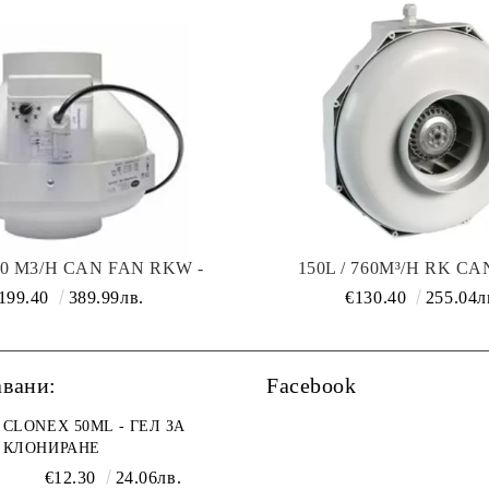
810 M3/H CAN FAN RKW -
150L / 760M³/H RK CA
/ ВХОДЕН ВЕНТИЛАТОР С
ИЗХОДЕН / ВХОДЕН ВЕ
199.40
389.99лв.
€130.40
255.04л
Т КОНТРОЛЕР
авани:
Facebook
CLONEX 50ML - ГЕЛ ЗА
КЛОНИРАНЕ
€12.30
24.06лв.