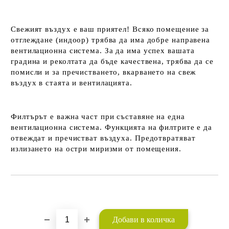
Свежият въздух е ваш приятел! Всяко помещение за
отглеждане (индоор) трябва да има добре направена
вентилационна система. За да има успех вашата
градина и реколтата да бъде качествена, трябва да се
помисли и за пречистването, вкарването на свеж
въздух в стаята и вентилацията.
Филтърът е важна част при съставяне на една
вентилационна система. Функцията на филтрите е да
отвеждат и пречистват въздуха. Предотвратяват
излизането на остри миризми от помещения.
Добави в желани