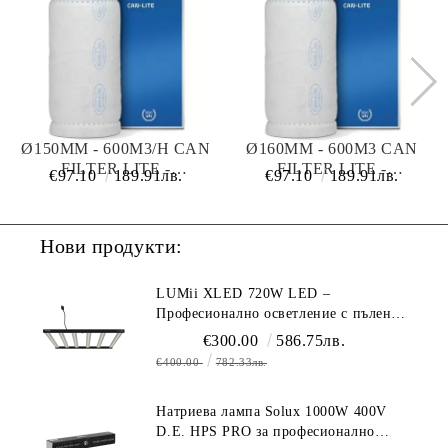
Ø150MM - 600M3/H CAN
Ø160MM - 600M3 CAN
FILTER LITE -
FILTER LITE -
€97.10
189.91лв.
€97.10
189.91лв.
КАРБОНОВ ФИЛТЪР ЗА
КАРБОНОВ ФИЛТЪР ЗА
ПРЕЧИСТВАНЕ НА
ПРЕЧИСТВАНЕ НА
ВЪЗДУХ
ВЪЗДУХ
Нови продукти:
LUMii XLED 720W LED –
Професионално осветление с пълен
спектър (1700 µmol/s)
€300.00
586.75лв.
€400.00
782.33лв.
Натриева лампа Solux 1000W 400V
D.E. HPS PRO за професионално