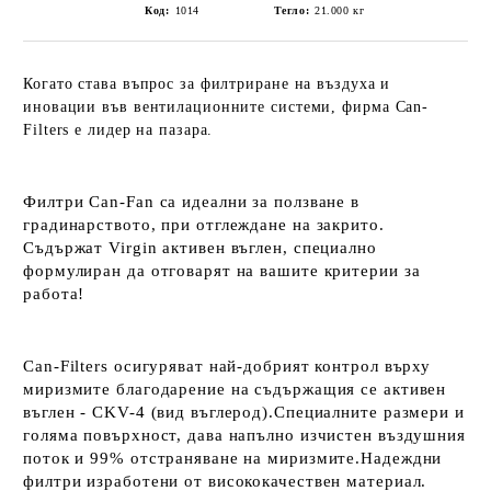
Код:
1014
Тегло:
21.000
кг
Когато става въпрос за филтриране на въздуха и
иновации във вентилационните системи, фирма Can-
Filters е лидер на пазара.
Филтри Can-Fan са идеални за ползване в
градинарството, при отглеждане на закрито.
Съдържат Virgin активен въглен, специално
формулиран да отговарят на вашите критерии за
работа!
Can-Filters осигуряват най-добрият контрол върху
миризмите благодарение на съдържащия се активен
въглен - CKV-4 (вид въглерод).Специалните размери и
голяма повърхност, дава напълно изчистен въздушния
поток и 99% отстраняване на миризмите.Надеждни
филтри изработени от висококачествен материал.