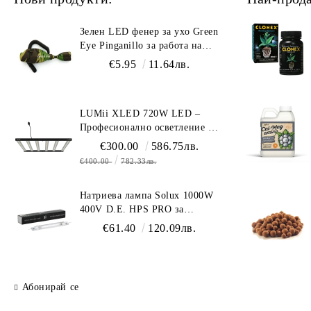
Зелен LED фенер за ухо Green
Eye Pinganillo за работа на
тъмно в гроурум
€5.95
11.64лв.
LUMii XLED 720W LED –
Професионално осветление с
пълен спектър (1700 µmol/s)
€300.00
586.75лв.
€400.00
782.33лв.
Натриева лампа Solux 1000W
400V D.E. HPS PRO за
професионално осветление
€61.40
120.09лв.
Абонирай се