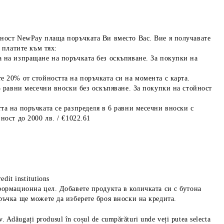
ност NewPay плаща поръчката Ви вместо Вас. Вие я получавате
 платите към тях:
 на изпращане на поръчката без оскъпяване. За покупки на
е 20% от стойността на поръчката си на момента с карта.
3 равни месечни вноски без оскъпяване. За покупки на стойност
та на поръчката се разпределя в 6 равни месечни вноски с
ност до 2000 лв. / €1022.61
edit institutions
формационна цел. Добавете продукта в количката си с бутона
ръчка ще можете да изберете броя вноски на кредита.
iv. Adăugați produsul în coșul de cumpărături unde veți putea selecta