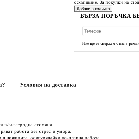
оскъпяване. За покупки на стой
БЪРЗА ПОРЪЧКА Б
Ние ще се свържем с вас в рамки
а?
Условия на доставка
ана/въглеродна стомана.
ряват работа без стрес и умора.
 в ножиците, осигурявайки по-плавна работа.