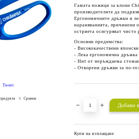
Гамата ножици за клони
Ch
производителите да подряз
Ергономичните дръжки и ле
нараняванията, причинени 
остриета осигуряват чисто 
Основни предимства:
- Висококачествени японск
- Лека ергономична дръжка
- Нит от неръждаема стома
- Отворени дръжки за по-г
Tweet
Добави в желани
продукта
Сравни
Купи на изплащане