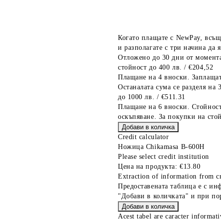
Когато плащате с NewPay, всъщ
и разполагате с три начина да я
Отложено до 30 дни от момента
стойност до 400 лв. / €204,52
Плащане на 4 вноски. Заплащат
Останалата сума се разделя на 
до 1000 лв. / €511.31
Плащане на 6 вноски. Стойност
оскъпяване. За покупки на стой
Credit calculator
Ножица Chikamasa B-600H
Please select credit institution
Цена на продукта:
€13.80
Extraction of information from cr
Предоставената таблица е с ин
"Добави в количката" и при по
Acest tabel are caracter informat