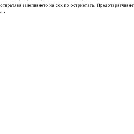
твратява залепването на сок по остриетата. Предотвратяванет
ст.