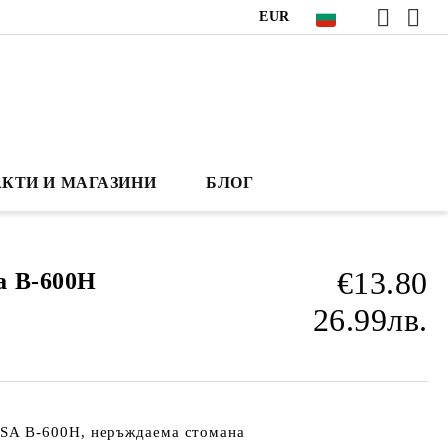
EUR
КТИ И МАГАЗИНИ
БЛОГ
€13.80
a B-600H
26.99лв.
A B-600H​,
неръждаема стомана