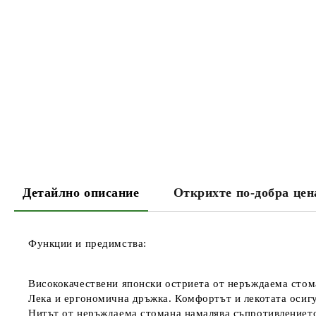
Детайлно описание
Открихте по-добра цен
Функции и предимства:
Висококачествени японски остриета от неръждаема стом
Лека и ергономична дръжка. Комфортът и лекотата осигу
Нитът от неръждаема стомана намалява съпротивлението