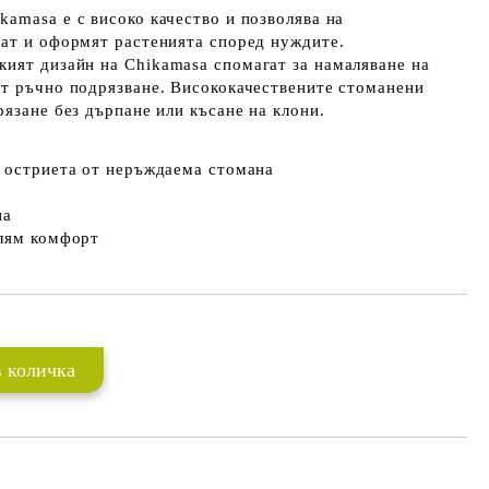
ikamasa
е с високо качество и позволява на
ват и оформят растенията според нуждите.
кият дизайн на
Chikamasa
спомагат за намаляване на
от ръчно подрязване. Висококачествените стоманени
рязане без дърпане или късане на клони.
и остриета от неръждаема стомана
на
олям комфорт