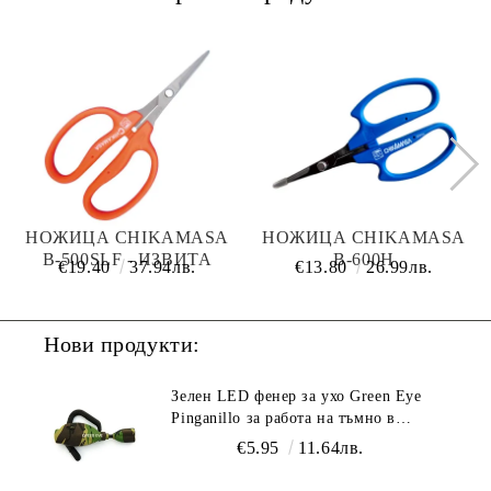
НОЖИЦА CHIKAMASA
НОЖИЦА CHIKAMASA
B-500SLF - ИЗВИТА
B-600H
€19.40
37.94лв.
€13.80
26.99лв.
Нови продукти:
Зелен LED фенер за ухо Green Eye
Pinganillo за работа на тъмно в
гроурум
€5.95
11.64лв.