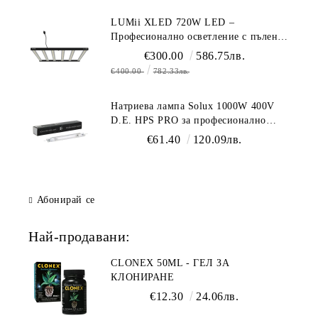
LUMii XLED 720W LED –
Професионално осветление с пълен
спектър (1700 µmol/s)
€300.00
586.75лв.
€400.00
782.33лв.
Натриева лампа Solux 1000W 400V
D.E. HPS PRO за професионално
осветление
€61.40
120.09лв.
Абонирай се
Най-продавани:
CLONEX 50ML - ГЕЛ ЗА
КЛОНИРАНЕ
€12.30
24.06лв.