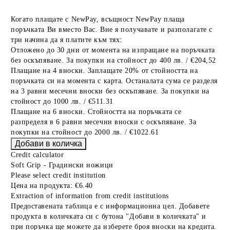
Когато плащате с NewPay, всъщност NewPay плаща
поръчката Ви вместо Вас. Вие я получавате и разполагате с
три начина да я платите към тях:
Отложено до 30 дни от момента на изпращане на поръчката
без оскъпяване. За покупки на стойност до 400 лв. / €204,52
Плащане на 4 вноски. Заплащате 20% от стойността на
поръчката си на момента с карта. Останалата сума се разделя
на 3 равни месечни вноски без оскъпяване. За покупки на
стойност до 1000 лв. / €511.31
Плащане на 6 вноски. Стойността на поръчката се
разпределя в 6 равни месечни вноски с оскъпяване. За
покупки на стойност до 2000 лв. / €1022.61
Credit calculator
Soft Grip - Градински ножици
Please select credit institution
Цена на продукта:
€6.40
Extraction of information from credit institutions
Предоставената таблица е с информационна цел. Добавете
продукта в количката си с бутона "Добави в количката" и
при поръчка ще можете да изберете броя вноски на кредита.