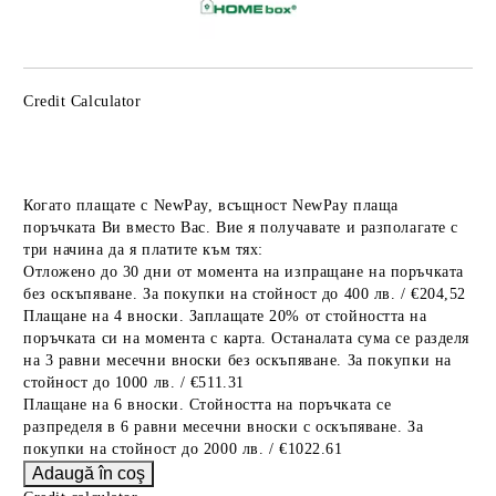
Credit Calculator
Когато плащате с NewPay, всъщност NewPay плаща
поръчката Ви вместо Вас. Вие я получавате и разполагате с
три начина да я платите към тях:
Отложено до 30 дни от момента на изпращане на поръчката
без оскъпяване. За покупки на стойност до 400 лв. / €204,52
Плащане на 4 вноски. Заплащате 20% от стойността на
поръчката си на момента с карта. Останалата сума се разделя
на 3 равни месечни вноски без оскъпяване. За покупки на
стойност до 1000 лв. / €511.31
Плащане на 6 вноски. Стойността на поръчката се
разпределя в 6 равни месечни вноски с оскъпяване. За
покупки на стойност до 2000 лв. / €1022.61