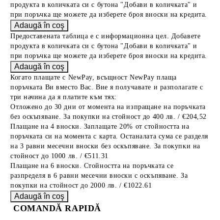
продукта в количката си с бутона "Добави в количката" и
при поръчка ще можете да изберете броя вноски на кредита.
Предоставената таблица е с информационна цел. Добавете
продукта в количката си с бутона "Добави в количката" и
при поръчка ще можете да изберете броя вноски на кредита.
Когато плащате с NewPay, всъщност NewPay плаща
поръчката Ви вместо Вас. Вие я получавате и разполагате с
три начина да я платите към тях:
Отложено до 30 дни от момента на изпращане на поръчката
без оскъпяване. За покупки на стойност до 400 лв. / €204,52
Плащане на 4 вноски. Заплащате 20% от стойността на
поръчката си на момента с карта. Останалата сума се разделя
на 3 равни месечни вноски без оскъпяване. За покупки на
стойност до 1000 лв. / €511.31
Плащане на 6 вноски. Стойността на поръчката се
разпределя в 6 равни месечни вноски с оскъпяване. За
покупки на стойност до 2000 лв. / €1022.61
COMANDĂ RAPIDĂ