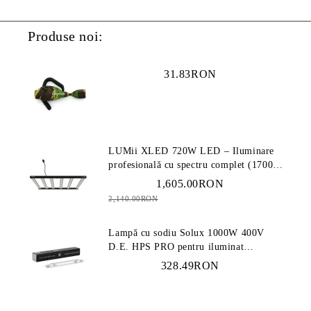
Produse noi:
31.83RON
LUMii XLED 720W LED – Iluminare
profesională cu spectru complet (1700
µmol/s)
1,605.00RON
2,140.00RON
Lampă cu sodiu Solux 1000W 400V
D.E. HPS PRO pentru iluminat
profesional
328.49RON