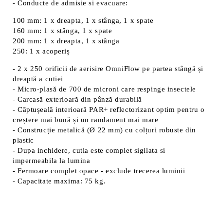
- Conducte de admisie si evacuare:
100 mm: 1 x dreapta, 1 x stânga, 1 x spate
160 mm: 1 x stânga, 1 x spate
200 mm: 1 x dreapta, 1 x stânga
250: 1 x acoperiș
- 2 x 250 orificii de aerisire OmniFlow pe partea stângă și
dreaptă a cutiei
- Micro-plasă de 700 de microni care respinge insectele
- Carcasă exterioară din pânză durabilă
- Căptușeală interioară PAR+ reflectorizant optim pentru o
creștere mai bună și un randament mai mare
- Construcție metalică (Ø 22 mm) cu colțuri robuste din
plastic
- Dupa inchidere, cutia este complet sigilata si
impermeabila la lumina
- Fermoare complet opace - exclude trecerea luminii
- Capacitate maxima: 75 kg.