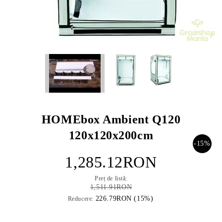
HOMEbox Ambient Q120
120x120x200cm
-15%
1,285.12RON
Preț de listă:
1,511.91RON
226.79RON (15%)
Reducere: