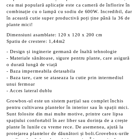
cea mai populară aplicație este ca cameră de înflorire în
combinație cu o lampă cu sodiu de 600W. Incredibil, dar
în această cutie super productivă poți ține până la 36 de
plante mici!
Dimensiuni asamblate: 120 x 120 x 200 cm
Spatiu de crestere: 1,44m2
- Design și inginerie germană de înaltă tehnologie
- Materiale sănătoase, sigure pentru plante, care asigură
o durată lungă de viață
- Baza impermeabila detasabila
- Baza tare, care se ataseaza la cutie prin intermediul
unui fermoar
- Acces lateral dublu
Growbox-ul este un sistem parțial sau complet închis
pentru cultivarea plantelor în interior sau în spații mici.
Sunt folosite din mai multe motive, printre care lipsa
spațiului confortabil în aer liber sau dorința de a crește
plante în lunile cu vreme rece. De asemenea, ajută la
protejarea plantelor de dăunători și boli.Grovebox-urile