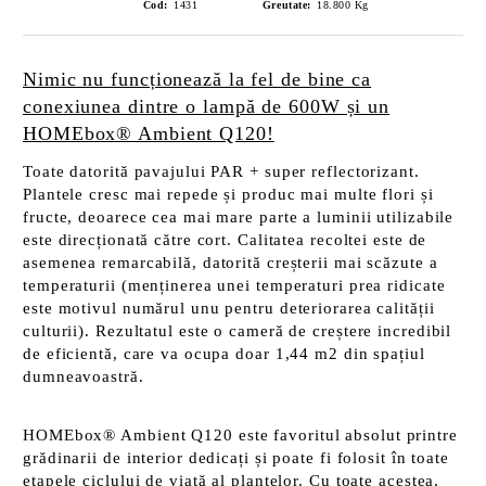
Cod:
1431
Greutate:
18.800
Kg
Nimic nu funcționează la fel de bine ca
conexiunea dintre o lampă de 600W și un
HOMEbox® Ambient Q120!
Toate datorită pavajului PAR + super reflectorizant.
Plantele cresc mai repede și produc mai multe flori și
fructe, deoarece cea mai mare parte a luminii utilizabile
este direcționată către cort. Calitatea recoltei este de
asemenea remarcabilă, datorită creșterii mai scăzute
a
temperaturii (menținerea unei temperaturi prea ridicate
este motivul numărul unu pentru deteriorarea calității
culturii).
Rezultatul este o cameră de creștere incredibil
de eficientă, care va ocupa doar 1,44 m2 din spațiul
dumneavoastră.
HOMEbox® Ambient Q120
este favoritul absolut printre
grădinarii de interior dedicați și poate fi folosit în toate
etapele ciclului de viață al plantelor. Cu toate acestea,