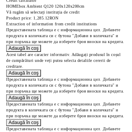
Credit calculator
HOMEbox Ambient Q120 120x120x200cm
Vă rugăm să selectați instituția de credit
Product price:
1,285.12RON
Extraction of information from credit institutions
Предоставената таблица е с информационна цел. Добавете
продукта в количката си с бутона "Добави в количката" и
при поръчка ще можете да изберете броя вноски на кредита.
Acest tabel are caracter informativ. Adăugați produsul în coșul
de cumpărături unde veți putea selecta detaliile cererii de
creditare.
Предоставената таблица е с информационна цел. Добавете
продукта в количката си с бутона "Добави в количката" и
при поръчка ще можете да изберете броя вноски на кредита.
Предоставената таблица е с информационна цел. Добавете
продукта в количката си с бутона "Добави в количката" и
при поръчка ще можете да изберете броя вноски на кредита.
Предоставената таблица е с информационна цел. Добавете