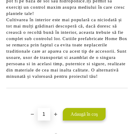
pot fi pe bază de sol sau hidroponice.Îți permit să
exerciți un control maxim asupra mediului în care cresc
plantele tale!
Cultivarea în interior este mai populară ca niciodată și
tot mai mulți grădinari descoperă că, dacă doresc să
crească o recoltă bună în interior, aceasta trebuie să fie
complet sub controlul lor. Cutiile prefabricate Home Box
se remarca prin faptul ca evita toate neplacerile
traditionale care ar aparea cu acest tip de accesorii. Sunt
usoare, usor de transportat si asamblat de o singura
persoana si in acelasi timp, puternice si sigure, realizate
din materiale de cea mai inalta calitate. O alternativă
minunată și valoroasă pentru proiectul tău!
Îmi doresc