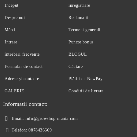
Inceput
înregistrare
Despre noi
Reclamații
Mărci
Termeni generali
Intrare
Puncte bonus
întrebări frecvente
BLOGUL
Formular de contact
Căutare
Adrese și contacte
Plătiți cu NewPay
GALERIE
Conditii de livrare
Informatii contact:
Email:
info@growshop-mania.com
Telefon:
0878436669