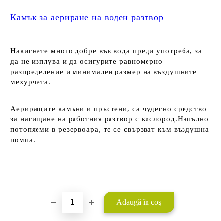
Камък за аериране на воден разтвор
Накиснете много добре във вода преди употреба, за
да не изплува и да осигурите равномерно
разпределение и минимален размер на въздушните
мехурчета.
Аериращите камъни и пръстени, са чудесно средство
за насищане на работния разтвор с кислород.Напълно
потопяеми в резервоара, те се свързват към въздушна
помпа.
Îmi doresc