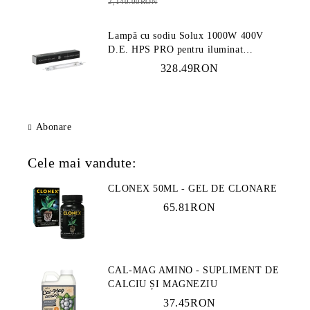
2,140.00RON
Lampă cu sodiu Solux 1000W 400V
D.E. HPS PRO pentru iluminat
profesional
328.49RON
Abonare
Cele mai vandute:
CLONEX 50ML - GEL DE CLONARE
65.81RON
CAL-MAG AMINO - SUPLIMENT DE
CALCIU ȘI MAGNEZIU
37.45RON