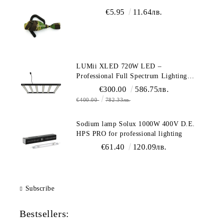
€5.95
11.64лв.
LUMii XLED 720W LED –
Professional Full Spectrum Lighting
(1700 µmol/s)
€300.00
586.75лв.
€400.00
782.33лв.
Sodium lamp Solux 1000W 400V D.E.
HPS PRO for professional lighting
€61.40
120.09лв.
Subscribe
Bestsellers: