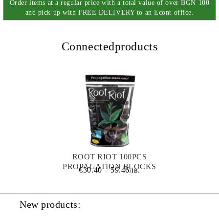
Order items at a regular price with a total value of over BGN 100
and pick up with FREE DELIVERY to an Econt office.
Connectedproducts
ROOT RIOT 100PCS
PROPAGATION BLOCKS
€30.40
59.46лв.
New products: