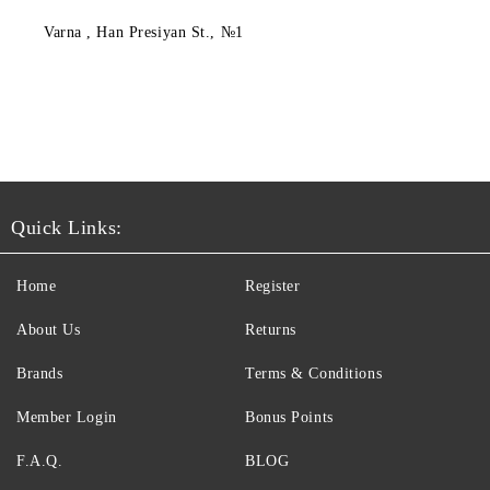
Varna
, Han Presiyan St., №1
Quick Links:
Home
Register
About Us
Returns
Brands
Terms & Conditions
Member Login
Bonus Points
F.A.Q.
BLOG