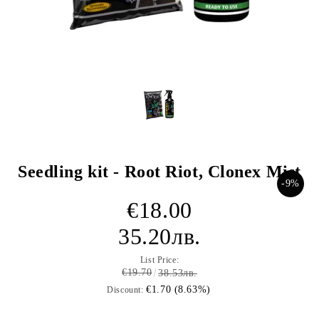
Seedling kit - Root Riot, Clonex Mist
-9%
€18.00
35.20лв.
List Price:
€19.70
38.53лв.
€1.70 (8.63%)
Discount: