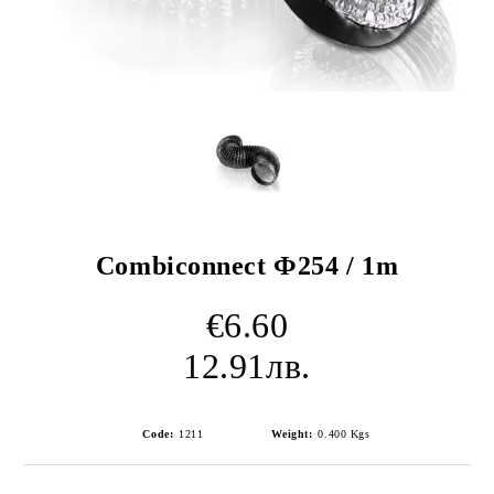
Combiconnect Ф254 / 1m
€6.60
12.91лв.
Code:
1211
Weight:
0.400
Kgs