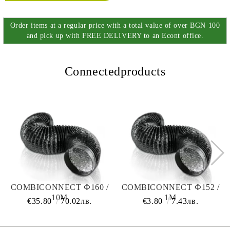
Order items at a regular price with a total value of over BGN 100
and pick up with FREE DELIVERY to an Econt office.
Connectedproducts
COMBICONNECT Ф160 /
COMBICONNECT Ф152 /
10M
1M
€35.80
70.02лв.
€3.80
7.43лв.