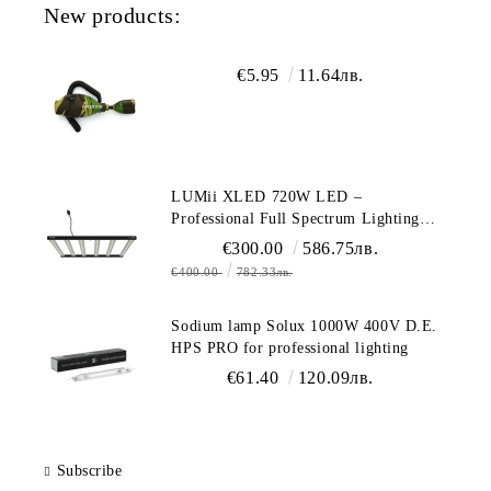
New products:
€5.95
11.64лв.
LUMii XLED 720W LED –
Professional Full Spectrum Lighting
(1700 µmol/s)
€300.00
586.75лв.
€400.00
782.33лв.
Sodium lamp Solux 1000W 400V D.E.
HPS PRO for professional lighting
€61.40
120.09лв.
Subscribe