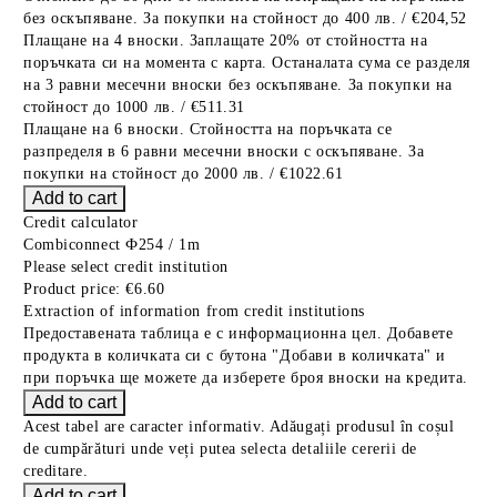
без оскъпяване. За покупки на стойност до 400 лв. / €204,52
Плащане на 4 вноски. Заплащате 20% от стойността на
поръчката си на момента с карта. Останалата сума се разделя
на 3 равни месечни вноски без оскъпяване. За покупки на
стойност до 1000 лв. / €511.31
Плащане на 6 вноски. Стойността на поръчката се
разпределя в 6 равни месечни вноски с оскъпяване. За
покупки на стойност до 2000 лв. / €1022.61
Credit calculator
Combiconnect Ф254 / 1m
Please select credit institution
Product price:
€6.60
Extraction of information from credit institutions
Предоставената таблица е с информационна цел. Добавете
продукта в количката си с бутона "Добави в количката" и
при поръчка ще можете да изберете броя вноски на кредита.
Acest tabel are caracter informativ. Adăugați produsul în coșul
de cumpărături unde veți putea selecta detaliile cererii de
creditare.