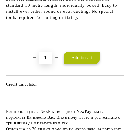
standard 10 metre length, individually boxed. Easy to
install over either round or oval ducting.
No special
tools required for cutting or fixing.
Add to wishlist
Credit Calculator
Когато плащате с NewPay, всъщност NewPay плаща
поръчката Ви вместо Вас. Вие я получавате и разполагате с
три начина да я платите към тях:
Отложено до 30 дни от момента на изпращане на поръчката