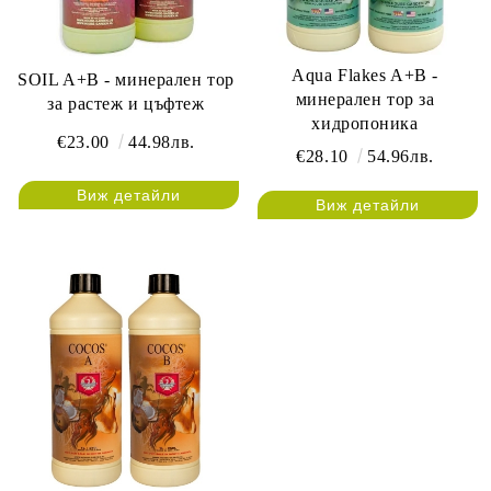
Аqua Flakes A+B -
SOIL A+B - минерален тор
минерален тор за
за растеж и цъфтеж
хидропоника
€23.00
44.98лв.
€28.10
54.96лв.
Виж детайли
Виж детайли