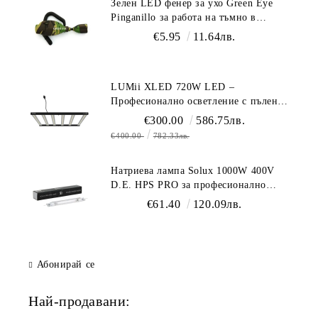
Зелен LED фенер за ухо Green Eye
Pinganillo за работа на тъмно в
гроурум
€5.95
11.64лв.
LUMii XLED 720W LED –
Професионално осветление с пълен
спектър (1700 µmol/s)
€300.00
586.75лв.
€400.00
782.33лв.
Натриева лампа Solux 1000W 400V
D.E. HPS PRO за професионално
осветление
€61.40
120.09лв.
Абонирай се
Най-продавани: