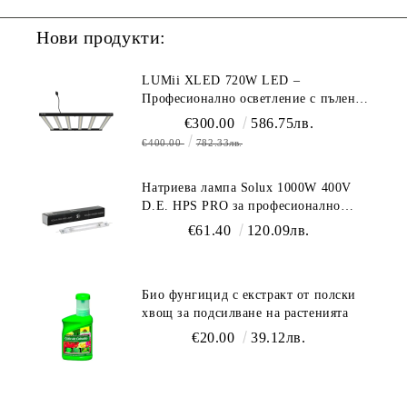
Нови продукти:
LUMii XLED 720W LED –
Професионално осветление с пълен
спектър (1700 µmol/s)
€300.00
586.75лв.
€400.00
782.33лв.
Натриева лампа Solux 1000W 400V
D.E. HPS PRO за професионално
осветление
€61.40
120.09лв.
Био фунгицид с екстракт от полски
хвощ за подсилване на растенията
€20.00
39.12лв.