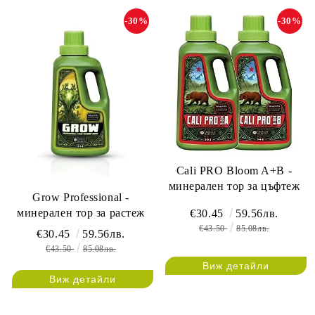
-30%
-30%
Cali PRO Bloom A+B -
минерален тор за цъфтеж
Grow Professional -
минерален тор за растеж
€30.45
59.56лв.
€43.50
85.08лв.
€30.45
59.56лв.
€43.50
85.08лв.
Виж детайли
Виж детайли