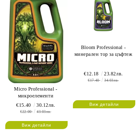
Bloom Professional -
минерален тор за цъфтеж
€12.18
23.82лв.
€17.40
34.03лв.
Micro Professional -
микроелементи
Виж детайли
€15.40
30.12лв.
€22.00
43.03лв.
Виж детайли