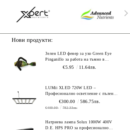
Нови продукти:
Зелен LED фенер за ухо Green Eye
Pinganillo за работа на тъмно в
гроурум
€5.95
11.64лв.
LUMii XLED 720W LED –
Професионално осветление с пълен
спектър (1700 µmol/s)
€300.00
586.75лв.
€400.00
782.33лв.
Натриева лампа Solux 1000W 400V
D.E. HPS PRO за професионално