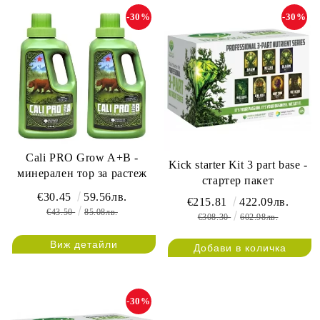
-30%
-30%
Cali PRO Grow A+B -
Kick starter Kit 3 part base -
минерален тор за растеж
стартер пакет
€30.45
59.56лв.
€215.81
422.09лв.
€43.50
85.08лв.
€308.30
602.98лв.
Виж детайли
-30%