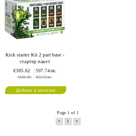
Kick starter Kit 2 part base -
стартер пакет
€305.62
597.74лв.
€436.60
853.92лв.
Page 1 of 1
«
»
1