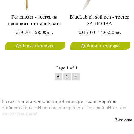
Fertometer - тестер за
BlueLab ph soil pen - тестер
плодовитост на почвата
ЗА ПОЧВА
€29.70
58.09лв.
€215.00
420.50лв.
Page 1 of 1
«
»
1
Вземи точни и качествени
рН тестери
- за измерване
стойностите на pH на почва и разтвор. Поръчай рН тестер
на изгодна цена!
Виж още