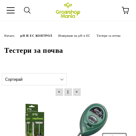
Начало
pH И EC КОНТРОЛ
Измерване на pH и EC
Тестери за почва
Тестери за почва
«
»
1