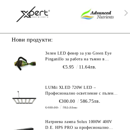
Нови продукти:
Зелен LED фенер за ухо Green Eye
Pinganillo за работа на тъмно в
гроурум
€5.95
11.64лв.
LUMii XLED 720W LED –
Професионално осветление с пълен
спектър (1700 µmol/s)
€300.00
586.75лв.
€400.00
782.33лв.
Натриева лампа Solux 1000W 400V
D.E. HPS PRO за професионално