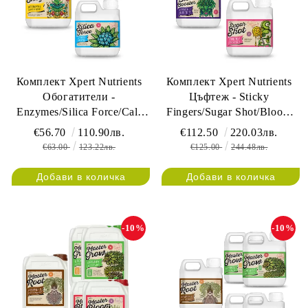
Комплект Xpert Nutrients
Комплект Xpert Nutrients
Обогатители -
Цъфтеж - Sticky
Enzymes/Silica Force/Cal-
Fingers/Sugar Shot/Bloom
Mag amino x 1L
Booster x 1L
€56.70
110.90лв.
€112.50
220.03лв.
€63.00
123.22лв.
€125.00
244.48лв.
-10%
-10%