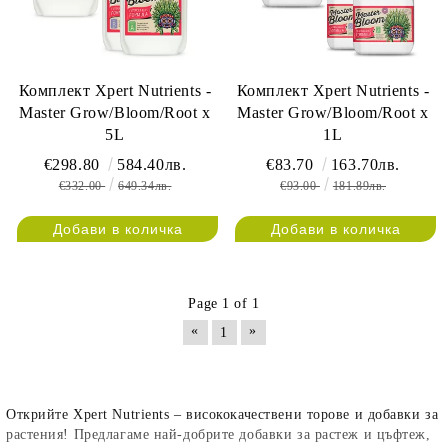
Комплект Xpert Nutrients -
Комплект Xpert Nutrients -
Master Grow/Bloom/Root x
Master Grow/Bloom/Root x
5L
1L
€298.80
584.40лв.
€83.70
163.70лв.
€332.00
649.34лв.
€93.00
181.89лв.
Page 1 of 1
«
»
1
Открийте
Xpert Nutrients
– висококачествени торове и добавки за
растения! Предлагаме
най-добрите добавки
за растеж и цъфтеж,