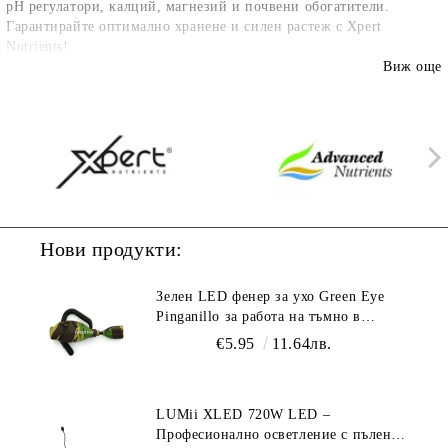
pH регулатори
, калций, магнезий и почвени обогатители.
Гарантирайте оптимално хранене и силен растеж с
Xpert
Nutrients
!
Виж още
Нови продукти:
Зелен LED фенер за ухо Green Eye
Pinganillo за работа на тъмно в
гроурум
€5.95
11.64лв.
LUMii XLED 720W LED –
Професионално осветление с пълен