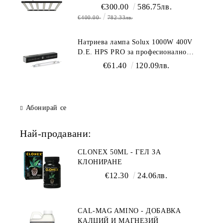
спектър (1700 µmol/s)
€300.00
586.75лв.
€400.00
782.33лв.
Натриева лампа Solux 1000W 400V
D.E. HPS PRO за професионално
осветление
€61.40
120.09лв.
Абонирай се
Най-продавани:
CLONEX 50ML - ГЕЛ ЗА
КЛОНИРАНЕ
€12.30
24.06лв.
CAL-MAG AMINO - ДОБАВКА
КАЛЦИЙ И МАГНЕЗИЙ