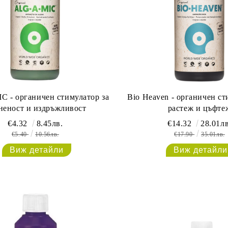
 - органичен стимулатор за
Bio Heaven - органичен ст
неност и издръжливост
растеж и цъфте
€4.32
8.45лв.
€14.32
28.01лв
€5.40
10.56лв.
€17.90
35.01лв.
Виж детайли
Виж детайли