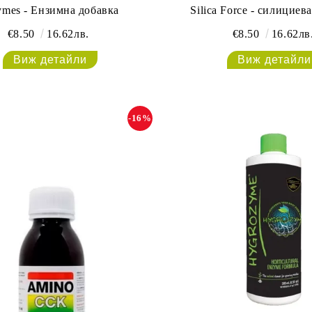
ymes - Ензимна добавка
Silica Force - силициев
€8.50
16.62лв.
€8.50
16.62лв
Виж детайли
Виж детайли
-16%