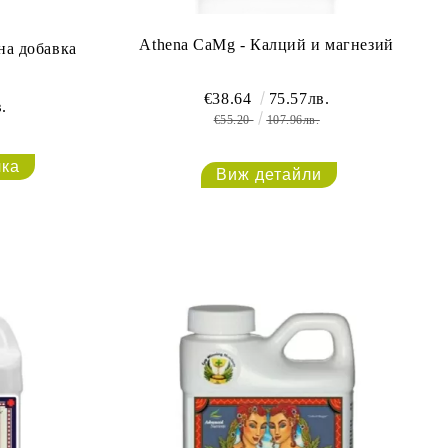
Athena CaMg - Калций и магнезий
на добавка
€38.64
75.57лв.
.
€55.20
107.96лв.
Виж детайли