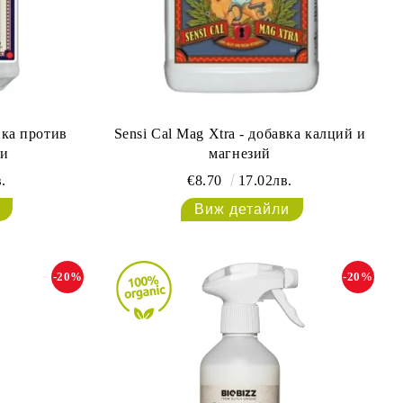
вка против
Sensi Cal Mag Xtra - добавка калций и
ри
магнезий
.
€8.70
17.02лв.
Виж детайли
-20%
-20%