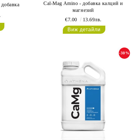
Cal-Mag Amino - добавка калций и
а добавка
магнезий
.
€7.00
13.69лв.
Виж детайли
-30%