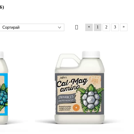
6)
«
»
1
2
3