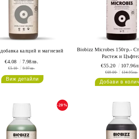
Biobizz Microbes 150гр.- С
 добавка калций и магнезий
Растеж и Цъфте
€4.08
7.98лв.
€55.20
107.96л
€5.10
9.97лв.
€69.00
134.95лв.
Виж детайли
-20%