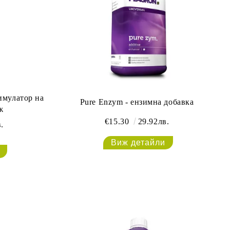
имулатор на
Pure Enzym - ензимна добавка
ж
€15.30
29.92лв.
.
Виж детайли