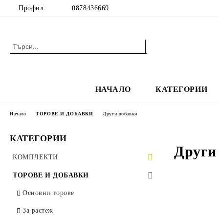
Профил
0878436669
НАЧАЛО
КАТЕГОРИИ
Начало
ТОРОВЕ И ДОБАВКИ
Други добавки
КАТЕГОРИИ
Други
КОМПЛЕКТИ
Комплекти за вкореняване
ТОРОВЕ И ДОБАВКИ
Комплекти гроубоксове
Основни торове
Комплекти вентилация
За растеж