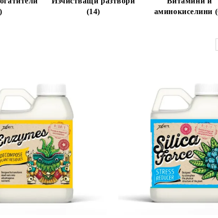
огатители
Изчистващи разтвори
Витамини и
)
(14)
аминокиселини (