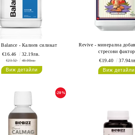
Revive - минерална доба
Athena Balance - Калиев силикат
стресови факто
€16.46
32.19лв.
€19.40
37.94лв
€23.52
46.00лв.
Виж детайли
Виж детайли
-20%