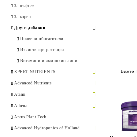
Комплекти осветление
За цъфтеж
За корен
Други добавки
Почвени обогатители
Изчистващи разтвори
Витамини и аминокиселини
Вижте 
XPERT NUTRIENTS
Основни торове
Advanced Nutrients
За корен
За корен
Atami
Стимулатори на цъфтеж
Основни торове
За корен
Athena
Други добавки
ОТГЛЕЖДАНЕ В КОКОС
Стимулатори на растеж
Основни торове
Pro Line
Aptus Plant Tech
PH регулатори
Цъфтежни стимулатори
ОТГЛЕЖДАНЕ В ПОЧВА
Стимулатори на растеж и цъфтеж
Blended Line
Advanced Hydroponics of Holland