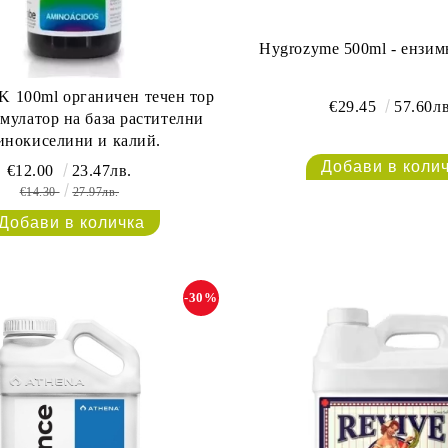
Hygrozyme 500ml - ензим
 100ml органичен течен тор
€29.45
57.60лв
мулатор на база растителни
инокиселини и калий.
€12.00
23.47лв.
€14.30
27.97лв.
-30%