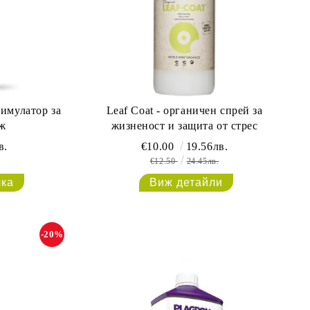
тимулатор за
Leaf Coat - органичен спрей за
ж
жизненост и защита от стрес
в.
€10.00
19.56лв.
€12.50
24.45лв.
Виж детайли
-20%