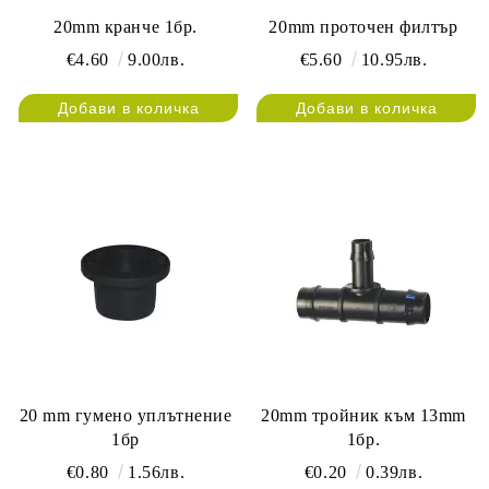
20mm кранче 1бр.
20mm проточен филтър
€4.60
9.00лв.
€5.60
10.95лв.
20 mm гумено уплътнение
20mm тройник към 13mm
1бр
1бр.
€0.80
1.56лв.
€0.20
0.39лв.