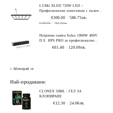
LUMii XLED 720W LED –
Професионално осветление с пълен
спектър (1700 µmol/s)
€300.00
586.75лв.
€400.00
782.33лв.
Натриева лампа Solux 1000W 400V
D.E. HPS PRO за професионално
осветление
€61.40
120.09лв.
Абонирай се
Най-продавани:
CLONEX 50ML - ГЕЛ ЗА
КЛОНИРАНЕ
€12.30
24.06лв.