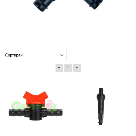
«
»
1