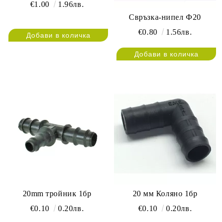
€1.00
1.96лв.
Свръзка-нипел Ф20
€0.80
1.56лв.
20mm тройник 1бр
20 мм Коляно 1бр
€0.10
0.20лв.
€0.10
0.20лв.