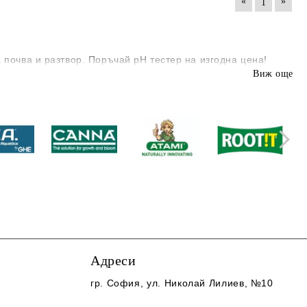
«
»
1
 почва и разтвор. Поръчай рН тестер на изгодна цена!
Виж още
Адреси
гр. София
, ул. Николай Лилиев, №10