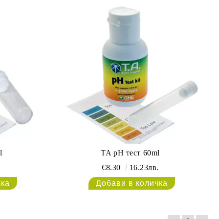
l
TA pH тест 60ml
.
€8.30
16.23лв.