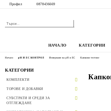
Профил
0878436669
НАЧАЛО
КАТЕГОРИИ
Начало
pH И EC КОНТРОЛ
Измерване на pH и EC
Капкови тестове
КАТЕГОРИИ
Капко
КОМПЛЕКТИ
Комплекти за вкореняване
ТОРОВЕ И ДОБАВКИ
Комплекти гроубоксове
Основни торове
СУБСТРАТИ И СРЕДИ ЗА
ОТГЛЕЖДАНЕ
Комплекти вентилация
За растеж