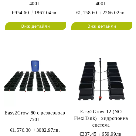
400L
400L
€954.60
1867.04лв.
€1,158.60
2266.02лв.
Виж детайли
Виж детайли
Easy2Grow 12 (NO
Easy2Grow 80 с резвервоар
FlexiTank) - хидропонна
750L
система
€1,576.30
3082.97лв.
€337.45
659.99лв.