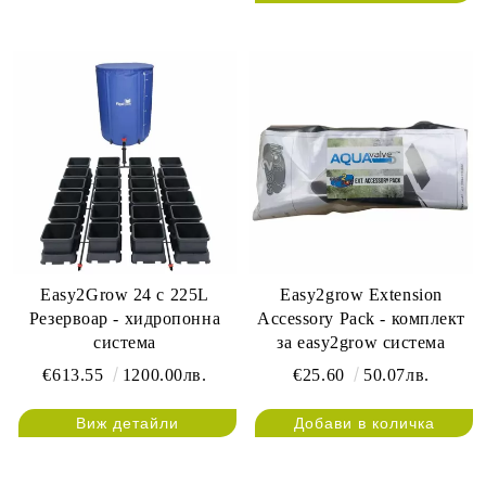
Easy2Grow 24 с 225L
Easy2grow Extension
Резервоар - хидропонна
Accessory Pack - комплект
система
за easy2grow система
€613.55
1200.00лв.
€25.60
50.07лв.
Виж детайли