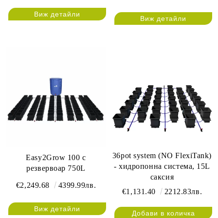
Виж детайли
Виж детайли
36pot system (NO FlexiTank)
Easy2Grow 100 с
- хидропонна система, 15L
резвервоар 750L
саксия
€2,249.68
4399.99лв.
€1,131.40
2212.83лв.
Виж детайли