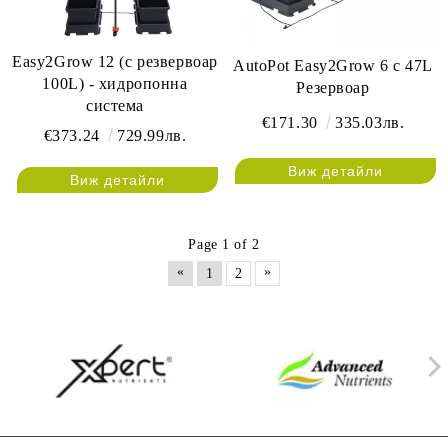
Easy2Grow 12 (с резвервоар
AutoPot Easy2Grow 6 с 47L
100L) - хидропонна
Резервоар
система
€171.30
335.03лв.
€373.24
729.99лв.
Виж детайли
Виж детайли
Page 1 of 2
«
»
1
2