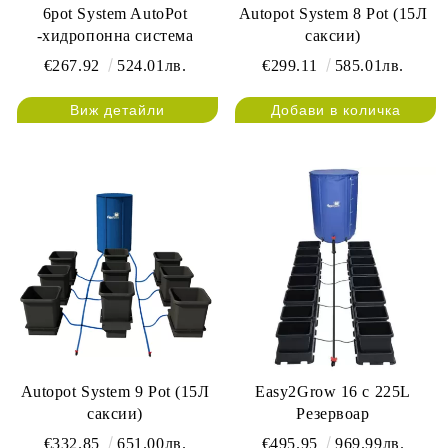
6pot System AutoPot
Autopot System 8 Pot (15Л
-хидропонна система
саксии)
€267.92
524.01лв.
€299.11
585.01лв.
Виж детайли
Autopot System 9 Pot (15Л
Easy2Grow 16 с 225L
саксии)
Резервоар
€332.85
651.00лв.
€495.95
969.99лв.