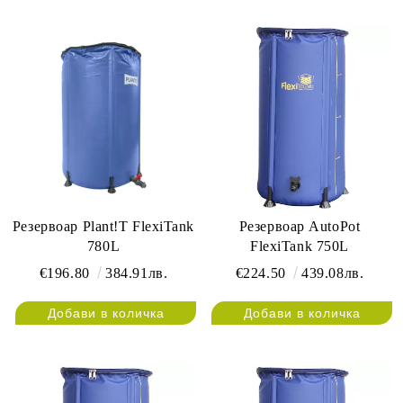
Резервоар Plant!T FlexiTank
Резервоар AutoPot
780L
FlexiTank 750L
€196.80
384.91лв.
€224.50
439.08лв.