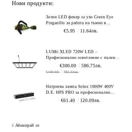
Нови продукти:
Зелен LED фенер за ухо Green Eye
Pinganillo за работа на тъмно в
гроурум
€5.95
11.64лв.
LUMii XLED 720W LED –
Професионално осветление с пълен
спектър (1700 µmol/s)
€300.00
586.75лв.
€400.00
782.33лв.
Натриева лампа Solux 1000W 400V
D.E. HPS PRO за професионално
осветление
€61.40
120.09лв.
Абонирай се