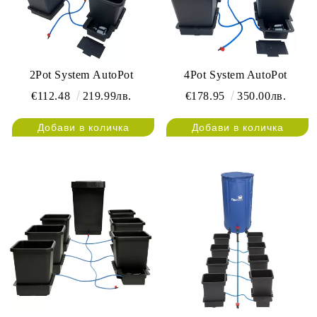
2Pot System AutoPot
4Pot System AutoPot
€112.48
219.99лв.
€178.95
350.00лв.