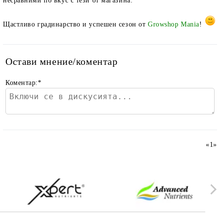
несравними по вкус с тези от магазина.
Щастливо градинарство и успешен сезон от
Growshop Mania
!
Остави мнение/коментар
Коментар:
*
«
1
»