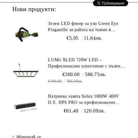
Нови продукти:
Зелен LED фенер за ухо Green Eye
Pinganillo за работа на тъмно в
гроурум
€5.95
11.64лв.
LUMii XLED 720W LED –
Професионално осветление с пълен
спектър (1700 µmol/s)
€300.00
586.75лв.
€400.00
782.33лв.
Натриева лампа Solux 1000W 400V
D.E. HPS PRO за професионално
осветление
€61.40
120.09лв.
Абонирай се