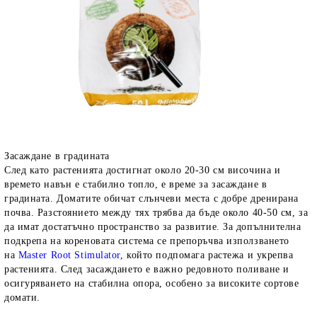
Засаждане в градината
След като растенията достигнат около 20-30 см височина и
времето навън е стабилно топло, е време за засаждане в
градината. Доматите обичат слънчеви места с добре дренирана
почва. Разстоянието между тях трябва да бъде около 40-50 см, за
да имат достатъчно пространство за развитие. За допълнителна
подкрепа на кореновата система се препоръчва използването
на
Master Root Stimulator
, който подпомага растежа и укрепва
растенията. След засаждането е важно редовното поливане и
осигуряването на стабилна опора, особено за високите сортове
домати.