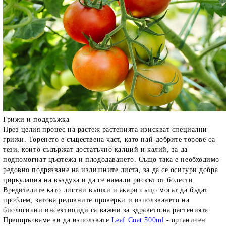
Грижи и поддръжка
През целия процес на растеж растенията изискват специални
грижи. Торенето е съществена част, като най-добрите торове са
тези, които съдържат достатъчно калций и калий, за да
подпомогнат цъфтежа и плододаването. Също така е необходимо
редовно подрязване на излишните листа, за да се осигури добра
циркулация на въздуха и да се намали рискът от болести.
Вредителите като листни въшки и акари също могат да бъдат
проблем, затова редовните проверки и използването на
биологични инсектициди са важни за здравето на растенията.
Препоръчваме ви да използвате
Leaf Coat 500ml
- органичен